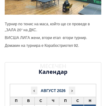
Турнир по тенис на маса, който ще се проведе в
„ЗАЛА 20“ на ДКС.
ВИСША ЛИГА жени, втори етап -втори турнир.
Домакин на турнира е Корабостриотел 92.
МЕСЕЧЕН
Календар
‹
›
АВГУСТ 2026
П
В
С
Ч
П
С
Н