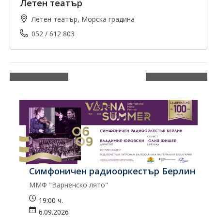
Летен театър
Летен театър, Морска градина
052 / 612 803
Между приятели
Турнир по футзал
Симфоничен радиооркестър Берлин
К
ММФ "Варненско лято"
Ко
19:00 ч.
6.09.2026