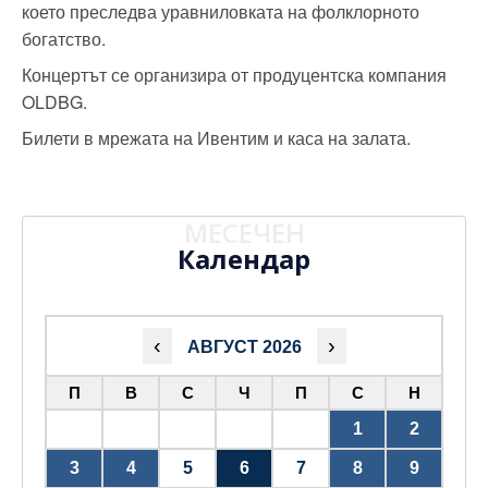
което преследва уравниловката на фолклорното
богатство.
Концертът се организира от продуцентска компания
OLDBG.
Билети в мрежата на Ивентим и каса на залата.
МЕСЕЧЕН
Календар
‹
›
АВГУСТ 2026
П
В
С
Ч
П
С
Н
1
2
3
4
5
6
7
8
9