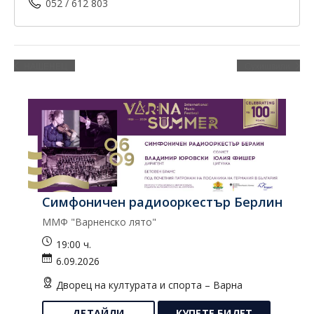
052 / 612 803
НАШЕНЕЦ
Сухишвили
Симфоничен радиооркестър Берлин
К
ММФ "Варненско лято"
Ко
19:00 ч.
6.09.2026
Дворец на културата и спорта – Варна
ДЕТАЙЛИ
КУПЕТЕ БИЛЕТ