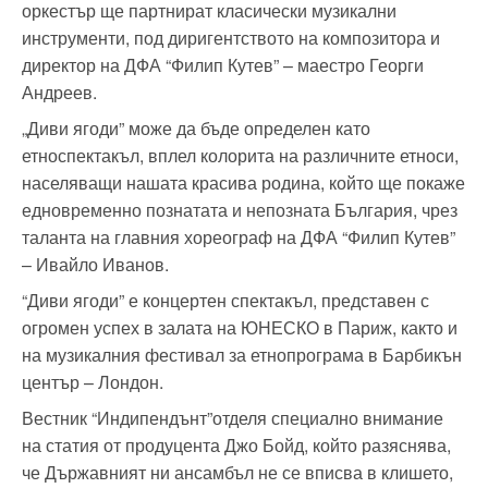
оркестър ще партнират класически музикални
инструменти, под диригентството на композитора и
директор на ДФА “Филип Кутев” – маестро Георги
Андреев.
„Диви ягоди” може да бъде определен като
етноспектакъл, вплел колорита на различните етноси,
населяващи нашата красива родина, който ще покаже
едновременно познатата и непозната България, чрез
таланта на главния хореограф на ДФА “Филип Кутев”
– Ивайло Иванов.
“Диви ягоди” е концертен спектакъл, представен с
огромен успех в залата на ЮНЕСКО в Париж, както и
на музикалния фестивал за етнопрограма в Барбикън
център – Лондон.
Вестник “Индипендънт”отделя специално внимание
на статия от продуцента Джо Бойд, който разяснява,
че Държавният ни ансамбъл не се вписва в клишето,