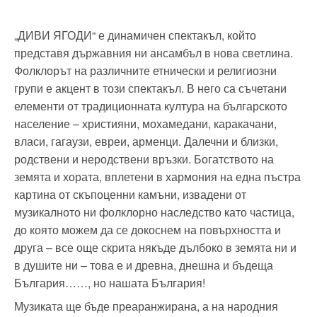
„ДИВИ ЯГОДИ“ е динамичен спектакъл, който
представя държавния ни ансамбъл в нова светлина.
Фолклорът на различните етнически и религиозни
групи е акцент в този спектакъл. В него са съчетани
елементи от традиционната култура на българското
население – християни, мохамедани, каракачани,
власи, гагаузи, евреи, арменци. Далечни и близки,
родствени и неродствени връзки. Богатството на
земята и хората, вплетени в хармония на една пъстра
картина от скъпоценни камъни, извадени от
музикалното ни фолклорно наследство като частица,
до която можем да се докоснем на повърхността и
друга – все още скрита някъде дълбоко в земята ни и
в душите ни – това е и древна, днешна и бъдеща
България……, но нашата България!
Музиката ще бъде преаранжирана, а на народния