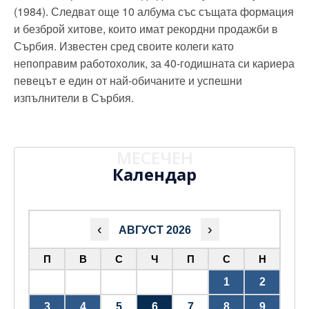
(1984). Следват още 10 албума със същата формация
и безброй хитове, които имат рекордни продажби в
Сърбия. Известен сред своите колеги като
непоправим работохолик, за 40-годишната си кариера
певецът е един от най-обичаните и успешни
изпълнители в Сърбия.
МЕСЕЧЕН
Календар
‹
›
АВГУСТ 2026
П
В
С
Ч
П
С
Н
1
2
3
4
5
6
7
8
9