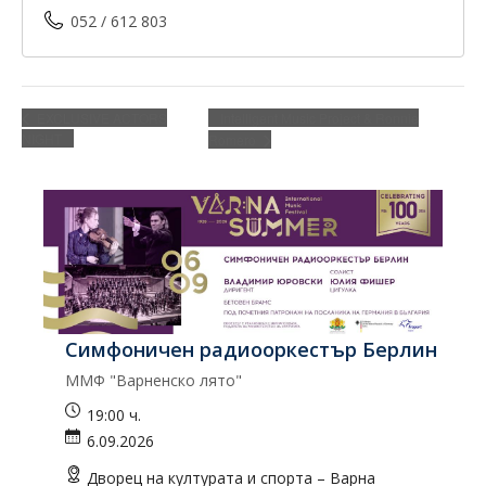
052 / 612 803
Intelligent Music Project & Ronnie
EXCLUSIVE ACTORS
NIGHT
Romero
Симфоничен радиооркестър Берлин
К
ММФ "Варненско лято"
Ко
19:00 ч.
6.09.2026
Дворец на културата и спорта – Варна