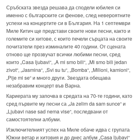
Сръбската звезда решава да сподели юбилея си
именно с българските си фенове, след невероятните
успехи на концертите си в България. На 1 септември
Миле Китич ще представи своите нови песни, както и
големите си хитове, с които печели сърцата на своите
почитатели през изминалите 40 години. От сцената
отново ще прозвучат всички любими песни, сред
които „Casa ljubavi“, „A mi smo bili“, „Mi smo bili jedan
zivot“, „Jasmina“, „Svi su tu“, „Bomba“, „Milioni, kamioni“,
„Pije mi se“ и много други. Звездата обещава
незабравим концерт във Варна.
Кариерата му започва в средата на 70-те години, като
сред първите му песни са „Ja zelim da sam sunce“ и
„Ljubavi nase sad nema vise“, последвани от
самостоятелни албуми.
Изключителният успех на Миле обаче идва с групата
Южни ветар и хитовия и до днес албум „Casa ljubavi“