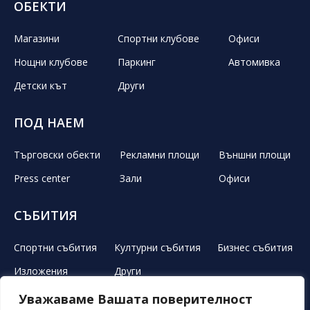
ОБЕКТИ
Магазини
Спортни клубове
Офиси
Нощни клубове
Паркинг
Автомивка
Детски кът
Други
ПОД НАЕМ
Търговски обекти
Рекламни площи
Външни площи
Press center
Зали
Офиси
СЪБИТИЯ
Спортни събития
Културни събития
Бизнес събития
Изложения
Други
Уважаваме Вашата поверителност