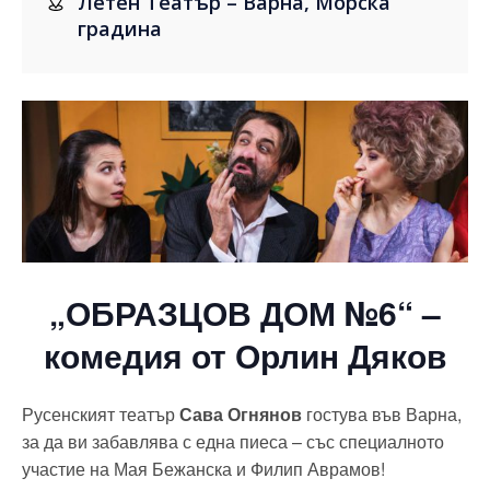
Летен Театър – Варна, Морска
градина
„ОБРАЗЦОВ ДОМ №6“ –
комедия от Орлин Дяков
Русенският театър
Сава Огнянов
гостува във Варна,
за да ви забавлява с една пиеса – със специалното
участие на Мая Бежанска и Филип Аврамов!