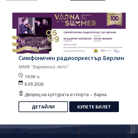
Симфоничен радиооркестър Берлин
К
ММФ "Варненско лято"
Ко
19:00 ч.
6.09.2026
Дворец на културата и спорта – Варна
ДЕТАЙЛИ
КУПЕТЕ БИЛЕТ