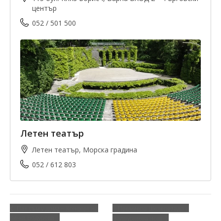
център
052 / 501 500
Летен театър
Летен театър, Морска градина
052 / 612 803
Премиера Шехерезада и
Пак съм у дома – Концерт на
Кичка Бодурова
Валпургиева нощ