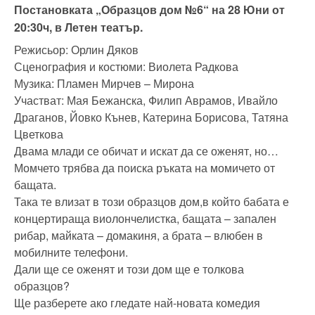
Постановката „Образцов дом №6“ на 28 Юни от
20:30ч, в Летен театър.
Режисьор: Орлин Дяков
Сценография и костюми: Виолета Радкова
Музика: Пламен Мирчев – Мирона
Участват: Мая Бежанска, Филип Аврамов, Ивайло
Драганов, Йовко Кънев, Катерина Борисова, Татяна
Цветкова
Двама млади се обичат и искат да се оженят, но…
Момчето трябва да поиска ръката на момичето от
бащата.
Така те влизат в този образцов дом,в който бабата е
концертираща виолончелистка, бащата – запален
рибар, майката – домакиня, а брата – влюбен в
мобилните телефони.
Дали ще се оженят и този дом ще е толкова
образцов?
Ще разберете ако гледате най-новата комедия