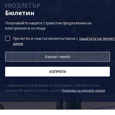
НЮЗЛЕТЪР
Бюлетин
Получавайте нашите страхотни предложения на
електронната си поща
Прочетох и съм съгласен/съгласна с
защитата на личнит
данни
С изпращането на формата се съгласявате с обработката на
личните Ви данни съгласно нашата
Политика за личните данни
.