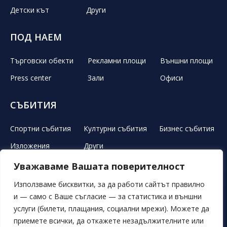
Детски кът
Други
ПОД НАЕМ
Търговски обекти
Рекламни площи
Външни площи
Press center
Зали
Офиси
СЪБИТИЯ
Спортни събития
Културни събития
Бизнес събития
Изложения
Други
Уважаваме Вашата поверителност
ЛЕТЕН ТЕАТЪР
РЕКЛАМА
НОВИНИ
ГАЛЕРИЯ
Използваме бисквитки, за да работи сайтът правилно
и — само с Ваше съгласие — за статистика и външни
СВОБОДНИ ПОЗИЦИИ
ОБЯВИ
ПОРЪЧКИ
услуги (билети, плащания, социални мрежи). Можете да
приемете всички, да откажете незадължителните или
ОБЩИ УСЛОВИЯ
ЛИЧНИ ДАННИ
БИСКВИТКИ