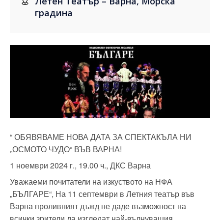
Летен Театър – Варна, Морска
градина
“ ОБЯВЯВАМЕ НОВА ДАТА ЗА СПЕКТАКЪЛА НИ
„ОСМОТО ЧУДО“ ВЪВ ВАРНА!
1 ноември 2024 г., 19.00 ч., ДКС Варна
Уважаеми почитатели на изкуството на НФА
„БЪЛГАРЕ“, На 11 септември в Летния театър във
Варна проливният дъжд не даде възможност на
всички зрители да изгледат най-вълнуващия