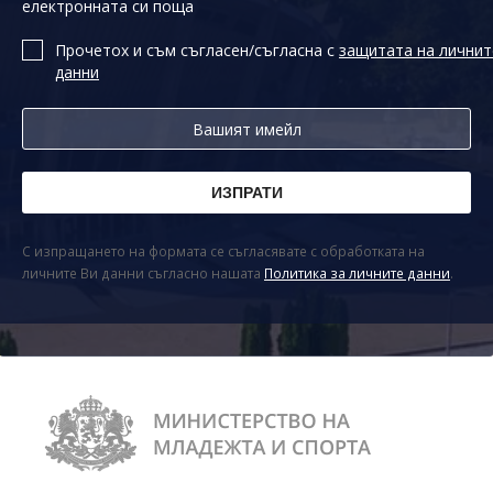
електронната си поща
Прочетох и съм съгласен/съгласна с
защитата на личнит
данни
С изпращането на формата се съгласявате с обработката на
личните Ви данни съгласно нашата
Политика за личните данни
.