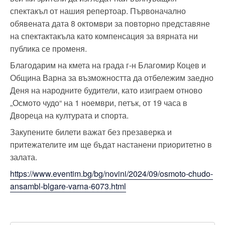
спектакъл от нашия репертоар. Първоначално
обявената дата 8 октомври за повторно представяне
на спектактакъла като компенсация за вярната ни
публика се променя.
Благодарим на кмета на града г-н Благомир Коцев и
Община Варна за възможността да отбележим заедно
Деня на народните будители, като изиграем отново
„Осмото чудо“ на 1 ноември, петък, от 19 часа в
Двореца на културата и спорта.
Закупените билети важат без презаверка и
притежателите им ще бъдат настанени приоритетно в
залата.
https://www.eventim.bg/bg/novini/2024/09/osmoto-chudo-
ansambl-blgare-varna-6073.html