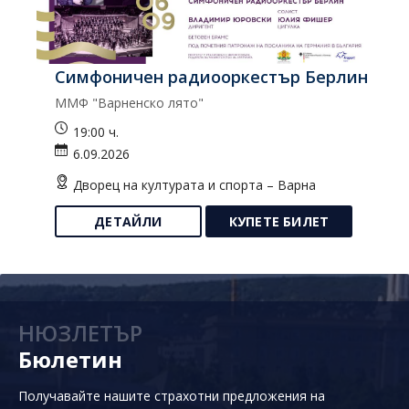
Симфоничен радиооркестър Берлин
К
ММФ "Варненско лято"
Ко
19:00 ч.
6.09.2026
Дворец на културата и спорта – Варна
ДЕТАЙЛИ
КУПЕТЕ БИЛЕТ
НЮЗЛЕТЪР
Бюлетин
Получавайте нашите страхотни предложения на