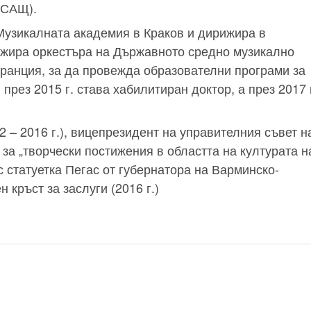
(САЩ).
 Музикалната академия в Краков и дирижира в
ижира оркестъра на Държавното средно музикално
Франция, за да провежда образователни програми за
през 2015 г. става хабилитиран доктор, а през 2017 г
 – 2016 г.), вицепрезидент на управителния съвет н
за „творчески постижения в областта на културата н
 статуетка Пегас от губернатора на Варминско-
 кръст за заслуги (2016 г.)