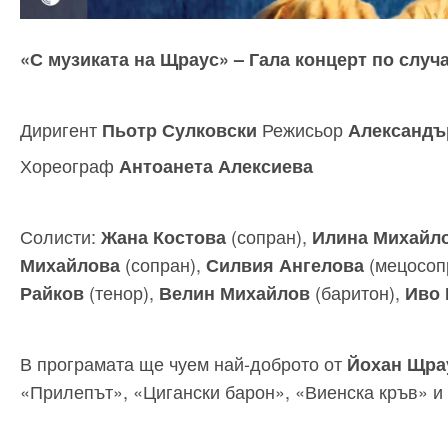
«С музиката на Щраус» – Гала концерт по случ
Диригент
Режисьор
Пьотр Сулковски
Александъ
Хореограф
Антоанета Алексиева
Солисти:
(сопран),
Жана Костова
Илина Михайл
(сопран),
(мецосоп
Михайлова
Силвия Ангелова
(тенор),
(баритон),
Райков
Велин Михайлов
Иво 
В програмата ще чуем най-доброто от
Йохан Щрау
«Прилепът», «Цигански барон», «Виенска кръв» и 