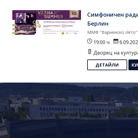
Симфоничен рад
Берлин
ММФ "Варненско лято"
19:00 ч.
6.09.20
Дворец на култур
ДЕТАЙЛИ
КУ