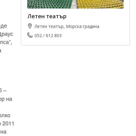
Летен театър
еде
Летен театър, Морска градина
Щраус
052 / 612 803
лса“,
а
5 –
ор на
олко
о 2011
 на