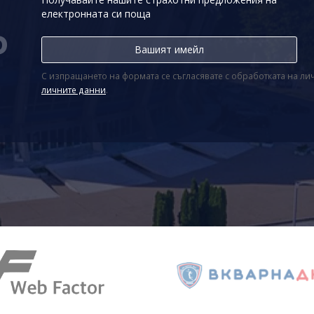
електронната си поща
Р
С изпращането на формата се съгласявате с обработката на л
личните данни
.