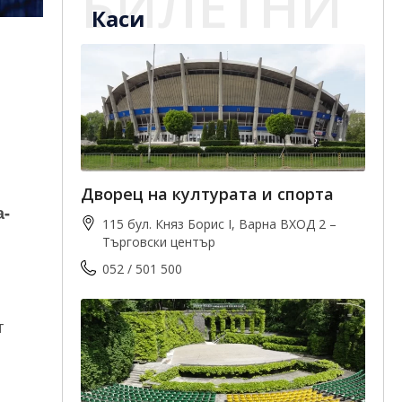
БИЛЕТНИ
Каси
Дворец на културата и спорта
а-
115 бул. Княз Борис I, Варна ВХОД 2 –
Търговски център
052 / 501 500
т