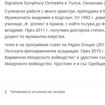
Signature Symphony Orchestra в Тълса, Оклахома 
Сулковски работи с много оркестри, преподава в
Музикалната академия в Бидгошч. От 1993 г. дир
училище „Ф. Шопен“ в Краков, с който пътува до 
младежи. През 2011 г. получава докторска степен, 
доцент по музикални изкуства.
Член е на програмния съвет на Радио Олщин (2012
Полската филхармонична асоциация. През 2015 г. 
Варминско-Мазурското войводство“ е удостоен със
Мазурското войводство. Удостоен е и със Сребърен
Четиримата италиански тенори