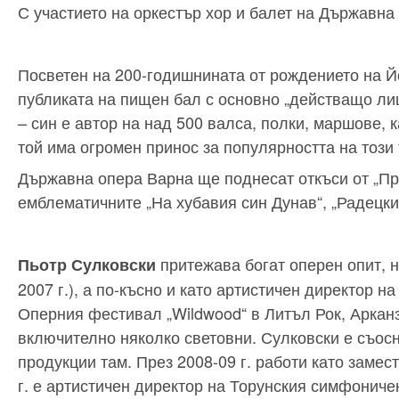
С участието на оркестър хор и балет на Държавна
Посветен на 200-годишнината от рождението на Й
публиката на пищен бал с основно „действащо ли
– син е автор на над 500 валса, полки, маршове, к
той има огромен принос за популярността на този 
Държавна опера Варна ще поднесат откъси от „Прил
емблематичните „На хубавия син Дунав“, „Радецки
притежава богат оперен опит, н
Пьотр Сулковски
2007 г.), а по-късно и като артистичен директор н
Оперния фестивал „Wildwood“ в Литъл Рок, Аркан
включително няколко световни. Сулковски е съосн
продукции там. През 2008-09 г. работи като замес
г. е артистичен директор на Торунския симфоничен