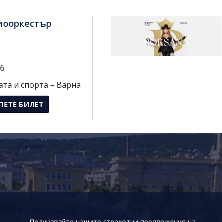
иооркестър
26
ата и спорта – Варна
ПЕТЕ БИЛЕТ
Получавайте нашите страхотни предложения на