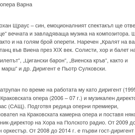
 опера Варна
охан Щраус – син, емоционалният спектакъл ще отв
це“ вечната и завладяваща музика на композитора. 
акто и на голям брой оперети. Наречен „Кралят на ва
танц във Виена през XIX век. Солисти, хор и балет н
епът“, „Цигански барон“, „Виенска кръв“, както и
 марш“ и др. Диригент е Пьотр Сулковски.
атрупан по време на работата му като диригент (199
а Краковската опера (2006 – 07 г.) и музикален директ
зас (САЩ). Подготвя редица оперни премиери,
овател на Краковската камерна опера и поставя няк
тник-директор на Хора на Полското радио. От 2009 д
 оркестър. От 2008 до 2014 г. е първи гост-диригент