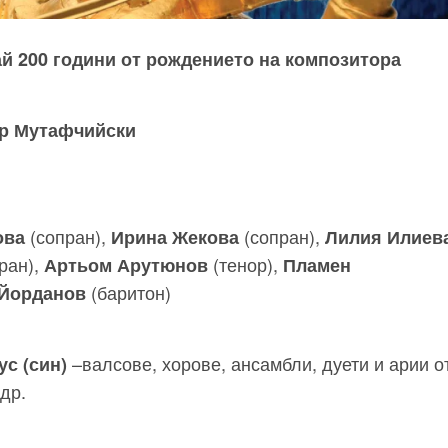
ай 200 години от рождението на композитора
р Мутафчийски
(сопран),
(сопран),
ова
Ирина Жекова
Лилия Илиев
ран),
(тенор),
Артьом Арутюнов
Пламен
(баритон)
Йорданов
–валсове, хорове, ансамбли, дуети и арии о
с (син)
др.