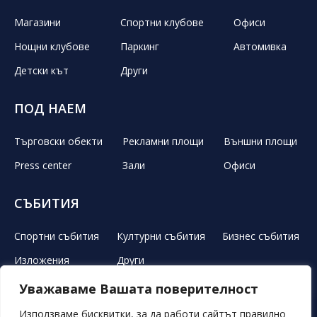
Магазини
Спортни клубове
Офиси
Нощни клубове
Паркинг
Автомивка
Детски кът
Други
ПОД НАЕМ
Търговски обекти
Рекламни площи
Външни площи
Press center
Зали
Офиси
СЪБИТИЯ
Спортни събития
Културни събития
Бизнес събития
Изложения
Други
Уважаваме Вашата поверителност
ЛЕТЕН ТЕАТЪР
РЕКЛАМА
НОВИНИ
ГАЛЕРИЯ
Използваме бисквитки, за да работи сайтът правилно