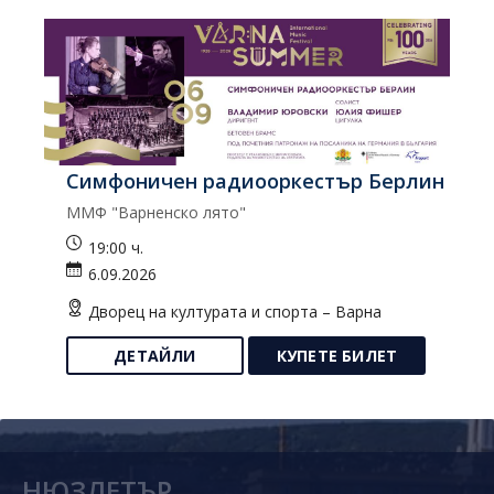
Симфоничен радиооркестър Берлин
К
ММФ "Варненско лято"
Ко
19:00 ч.
6.09.2026
Дворец на културата и спорта – Варна
ДЕТАЙЛИ
КУПЕТЕ БИЛЕТ
НЮЗЛЕТЪР