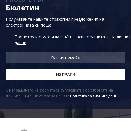
Бюлетин
Получавайте нашите страхотни предложения на
електронната си поща
Прочетох и съм съгласен/съгласна с
защитата на личнит
данни
С изпращането на формата се съгласявате с обработката на
личните Ви данни съгласно нашата
Политика за личните данни
.