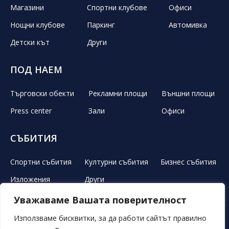
Магазини
Спортни клубове
Офиси
Нощни клубове
Паркинг
Автомивка
Детски кът
Други
ПОД НАЕМ
Търговски обекти
Рекламни площи
Външни площи
Press center
Зали
Офиси
СЪБИТИЯ
Спортни събития
Културни събития
Бизнес събития
Изложения
Други
Уважаваме Вашата поверителност
ЛЕТЕН ТЕАТЪР
РЕКЛАМА
НОВИНИ
ГАЛЕРИЯ
Използваме бисквитки, за да работи сайтът правилно