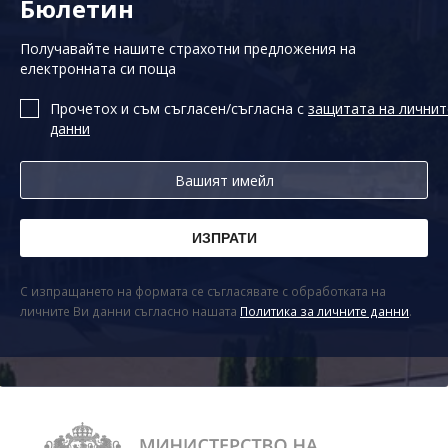
Бюлетин
Получавайте нашите страхотни предложения на
електронната си поща
Прочетох и съм съгласен/съгласна с
защитата на личнит
данни
С изпращането на формата се съгласявате с обработката на
личните Ви данни съгласно нашата
Политика за личните данни
.