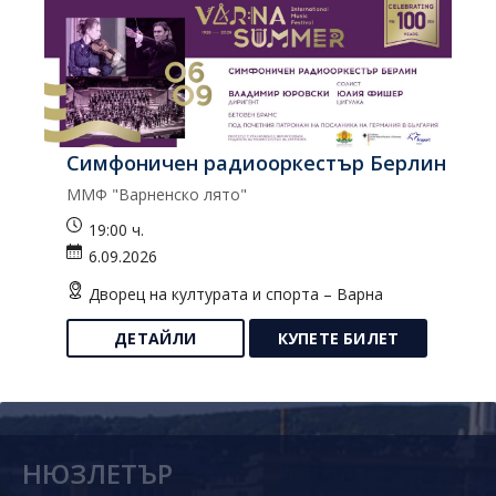
Симфоничен радиооркестър Берлин
К
ММФ "Варненско лято"
Ко
19:00 ч.
6.09.2026
Дворец на културата и спорта – Варна
ДЕТАЙЛИ
КУПЕТЕ БИЛЕТ
НЮЗЛЕТЪР