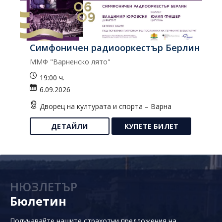
Симфоничен радиооркестър Берлин
К
ММФ "Варненско лято"
Ко
19:00 ч.
6.09.2026
Дворец на културата и спорта – Варна
ДЕТАЙЛИ
КУПЕТЕ БИЛЕТ
НЮЗЛЕТЪР
Бюлетин
Получавайте нашите страхотни предложения на