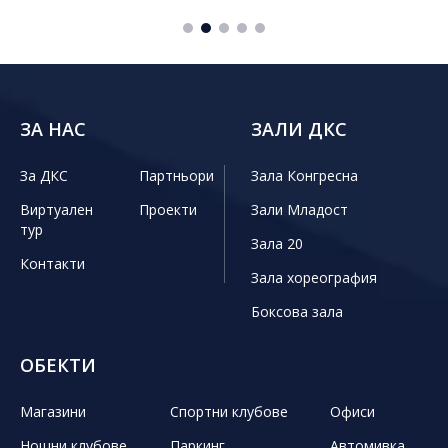
ЗА НАС
ЗАЛИ ДКС
За ДКС
Партньори
Зала Конгресна
Виртуален
Проекти
Зали Младост
тур
Зала 20
Контакти
Зала хореография
Боксова зала
ОБЕКТИ
Магазини
Спортни клубове
Офиси
Нощни клубове
Паркинг
Автомивка