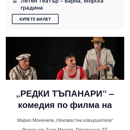
Летен Театър – Варна, Морска
градина
КУПЕТЕ БИЛЕТ
„РЕДКИ ТЪПАНАРИ“ –
комедия по филма на
Марио Моничели „Неизвестни извършители”
Режисьор: Теди Москов, Продуцент: ДТ