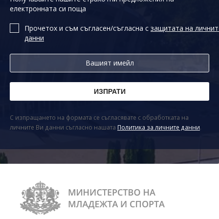
електронната си поща
Прочетох и съм съгласен/съгласна с
защитата на личнит
данни
С изпращането на формата се съгласявате с обработката на
личните Ви данни съгласно нашата
Политика за личните данни
.