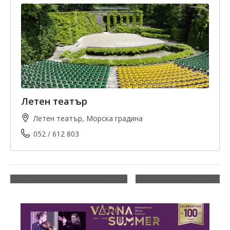
Летен театър
Летен театър, Морска градина
052 / 612 803
МОЕТО МЪЖКО МОМИЧЕ – театър
Още по-редки тъпанари