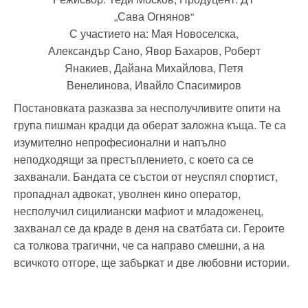
„Сава Огнянов“
С участието на: Мая Новоселска,
Александър Сано, Явор Бахаров, Роберт
Янакиев, Дайана Михайлова, Петя
Венелинова, Ивайло Спасимиров
Постановката разказва за несполучливите опити на
група пишман крадци да оберат заложна къща. Те са
изумително непрофесионални и напълно
неподходящи за престъплението, с което са се
захванали. Бандата се състои от неуспял спортист,
пропаднал адвокат, уволнен кино оператор,
несполучил сицилиански мафиот и младоженец,
захванал се да краде в деня на сватбата си. Героите
са толкова трагични, че са направо смешни, а на
всичкото отгоре, ще забъркат и две любовни истории.