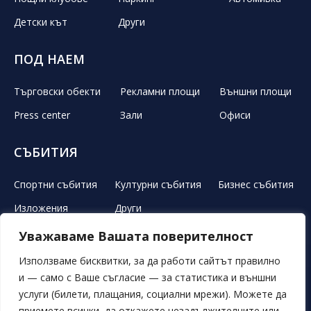
Детски кът
Други
ПОД НАЕМ
Търговски обекти
Рекламни площи
Външни площи
Press center
Зали
Офиси
СЪБИТИЯ
Спортни събития
Културни събития
Бизнес събития
Изложения
Други
Уважаваме Вашата поверителност
ЛЕТЕН ТЕАТЪР
РЕКЛАМА
НОВИНИ
ГАЛЕРИЯ
Използваме бисквитки, за да работи сайтът правилно
и — само с Ваше съгласие — за статистика и външни
СВОБОДНИ ПОЗИЦИИ
ОБЯВИ
ПОРЪЧКИ
услуги (билети, плащания, социални мрежи). Можете да
приемете всички, да откажете незадължителните или