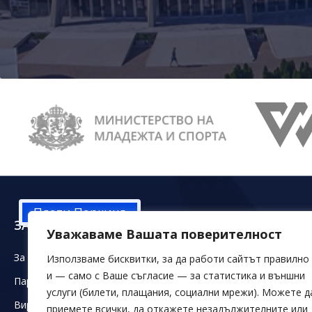
Плати Паркинг
ЗА НАС
ЗАЛИ ДКС
ОБЕ
Уважаваме Вашата поверителност
За ДКС
Зала Конгресна
Магаз
Използваме бисквитки, за да работи сайтът правилно
и — само с Ваше съгласие — за статистика и външни
Партньори
Зали Младост
Офиси
услуги (билети, плащания, социални мрежи). Можете д
Виртуален тур
Зала 20
Паркин
приемете всички, да откажете незадължителните или