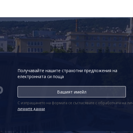
Получавайте нашите страхотни предложения на
електронната си поща
Р
С изпращането на формата се съгласявате с обработката на л
личните данни
.