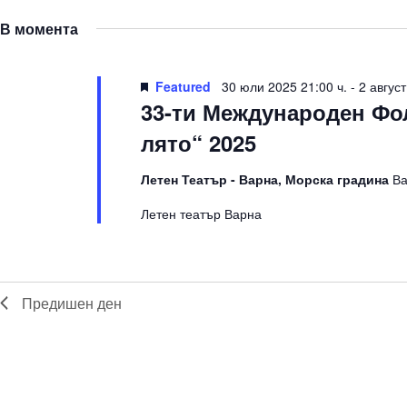
for
В момента
1
август
Featured
30 юли 2025 21:00 ч.
-
2 август
33-ти Международен Фо
2025
лято“ 2025
Летен Театър - Варна, Морска градина
В
Летен театър Варна
Предишен ден