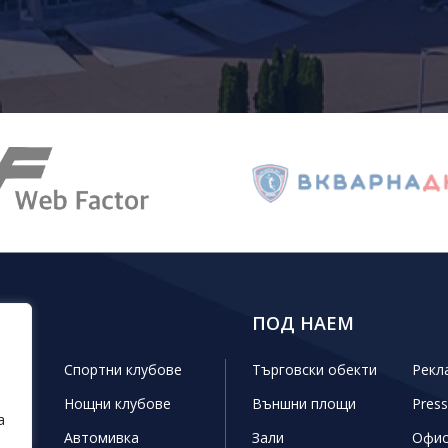
КТИ
ПОД НАЕМ
ини
Спортни клубове
Търговски обекти
Рекл
Нощни клубове
Външни площи
Press
а
г
Автомивка
Зали
Офи