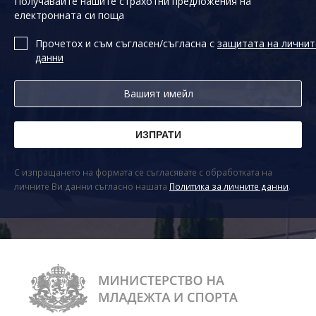
Получавайте нашите страхотни предложения на
електронната си поща
Прочетох и съм съгласен/съгласна с
защитата на личнит
данни
С изпращането на формата се съгласявате с обработката на
личните Ви данни съгласно нашата
Политика за личните данни
.