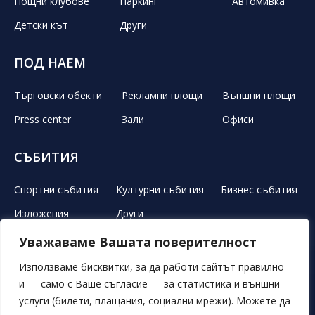
Нощни клубове
Паркинг
Автомивка
Детски кът
Други
ПОД НАЕМ
Търговски обекти
Рекламни площи
Външни площи
Press center
Зали
Офиси
СЪБИТИЯ
Спортни събития
Културни събития
Бизнес събития
Изложения
Други
Уважаваме Вашата поверителност
ЛЕТЕН ТЕАТЪР
РЕКЛАМА
НОВИНИ
ГАЛЕРИЯ
Използваме бисквитки, за да работи сайтът правилно
и — само с Ваше съгласие — за статистика и външни
СВОБОДНИ ПОЗИЦИИ
ОБЯВИ
ПОРЪЧКИ
услуги (билети, плащания, социални мрежи). Можете да