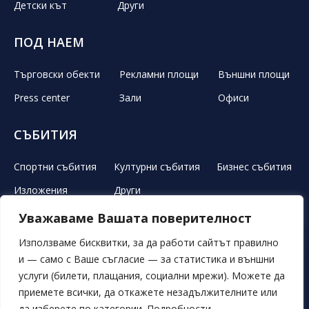
Детски кът
Други
ПОД НАЕМ
Търговски обекти
Рекламни площи
Външни площи
Press center
Зали
Офиси
СЪБИТИЯ
Спортни събития
Културни събития
Бизнес събития
Изложения
Други
Уважаваме Вашата поверителност
ЛЕТЕН ТЕАТЪР
РЕКЛАМА
НОВИНИ
ГАЛЕРИЯ
Използваме бисквитки, за да работи сайтът правилно
и — само с Ваше съгласие — за статистика и външни
СВОБОДНИ ПОЗИЦИИ
ОБЯВИ
ПОРЪЧКИ
услуги (билети, плащания, социални мрежи). Можете да
приемете всички, да откажете незадължителните или
ОБЩИ УСЛОВИЯ
ЛИЧНИ ДАННИ
БИСКВИТКИ
да изберете по категории. Подробности —