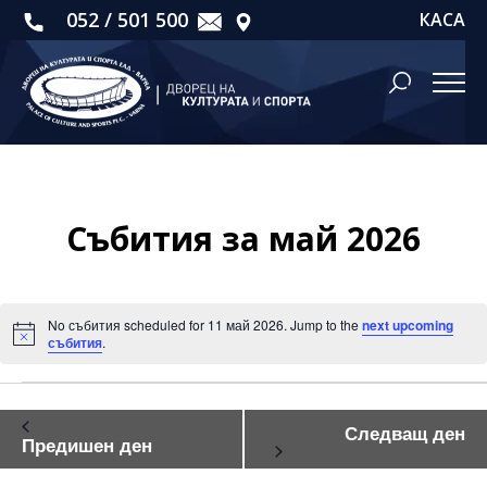
052 / 501 500
КАСА
Събития за май 2026
No събития scheduled for 11 май 2026. Jump to the
next upcoming
Notice
събития
.
Събития
Следващ ден
for
Предишен ден