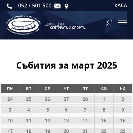
052 / 501 500
КАСА
Събития за март 2025
Календар
Събития
ПН
ВТ
СР
ЧТ
ПТ
СБ
НД
на
0
0
0
0
0
0
0
24
25
26
27
28
1
2
събития
събития
събития
събития
събития
събития
съби
Събития
0
0
0
0
1
has
1
has
1
has
3
4
5
6
7
8
9
featured
featured
feat
събития
събития
събития
събития
събитие
събитие
съби
0
1
has
1
has
1
has
0
2
has
2
has
10
11
12
13
14
15
16
събития
събития
съб
featured
featured
featured
featured
feat
събития
събитие
събитие
събитие
събития
събития
съби
0
0
0
0
0
1
has
0
17
18
19
20
21
22
23