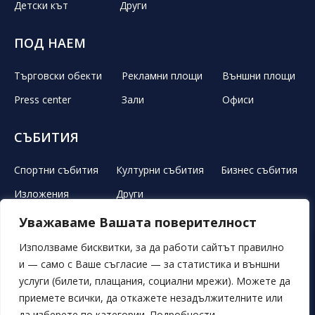
Детски кът
Други
ПОД НАЕМ
Търговски обекти
Рекламни площи
Външни площи
Press center
Зали
Офиси
СЪБИТИЯ
Спортни събития
Културни събития
Бизнес събития
Изложения
Други
Уважаваме Вашата поверителност
ЛЕТЕН ТЕАТЪР
РЕКЛАМА
НОВИНИ
ГАЛЕРИЯ
Използваме бисквитки, за да работи сайтът правилно
и — само с Ваше съгласие — за статистика и външни
СВОБОДНИ ПОЗИЦИИ
ОБЯВИ
ПОРЪЧКИ
услуги (билети, плащания, социални мрежи). Можете да
приемете всички, да откажете незадължителните или
ОБЩИ УСЛОВИЯ
ЛИЧНИ ДАННИ
БИСКВИТКИ
да изберете по категории. Подробности —