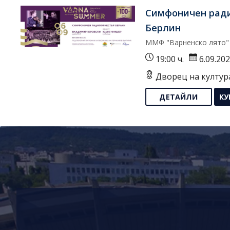
Симфоничен рад
Берлин
ММФ "Варненско лято"
19:00 ч.
6.09.20
Дворец на култур
ДЕТАЙЛИ
КУ