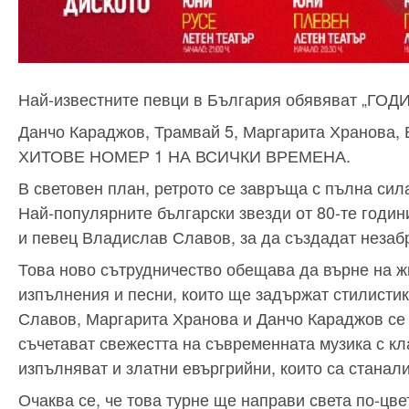
Най-известните певци в България обявяват „ГО
Данчо Караджов, Трамвай 5, Маргарита Хранова,
ХИТОВЕ НОМЕР 1 НА ВСИЧКИ ВРЕМЕНА.
В световен план, ретрото се завръща с пълна сила
Най-популярните български звезди от 80-те годи
и певец Владислав Славов, за да създадат незаб
Това ново сътрудничество обещава да върне на ж
изпълнения и песни, които ще задържат стилистик
Славов, Маргарита Хранова и Данчо Караджов се п
съчетават свежестта на съвременната музика с кла
изпълняват и златни евъргрийни, които са станали
Очаква се, че това турне ще направи света по-цв