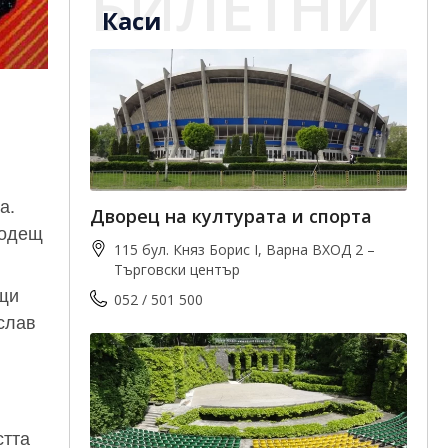
БИЛЕТНИ
Каси
а.
Дворец на културата и спорта
водещ
115 бул. Княз Борис I, Варна ВХОД 2 –
Търговски център
ащи
052 / 501 500
слав
стта