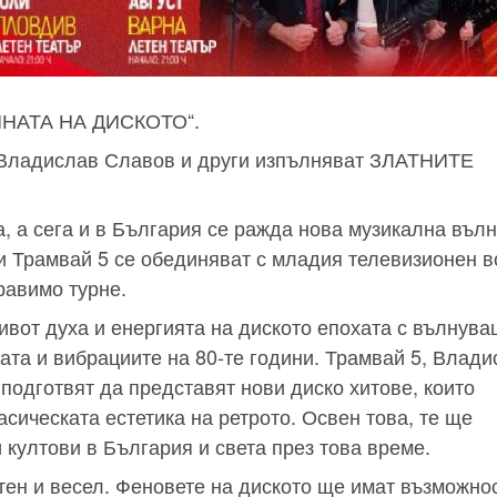
ДИНАТА НА ДИСКОТО“.
 Владислав Славов и други изпълняват ЗЛАТНИТЕ
, а сега и в България се ражда нова музикална вълн
ни Трамвай 5 се обединяват с младия телевизионен 
равимо турне.
ивот духа и енергията на диското епохата с вълнув
ата и вибрациите на 80-те години. Трамвай 5, Влади
одготвят да представят нови диско хитове, които
сическата естетика на ретрото. Освен това, те ще
 култови в България и света през това време.
етен и весел. Феновете на диското ще имат възможно