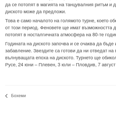
да се потопят в магията на танцувалния ритъм и 
диското може да предложи.
Това е само началото на голямото турне, което о
от този период. Феновете ще имат възможността д
потопят в носталгичната атмосфера на 80-те годи
Годината на диското започва и се очаква да бъде
забавление. Звездите са готови да ни отведат на
вълнуващата епоха на диското. Турнето ще обикол
Русе, 24 юни – Плевен, 3 юли – Пловдив, 7 август
Бохеми