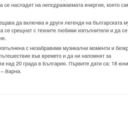
да се насладят на неподражаемата енергия, която са
бещава да включва и други легенди на българската м
а се срещнат с техните любими изпълнители и да се
ни.
 изпълнена с незабравими музикални моменти и безк
 пътешествие във времето и да ни напомнят за
и над 20 града в България. Първите дати са: 18 юни
 – Варна.