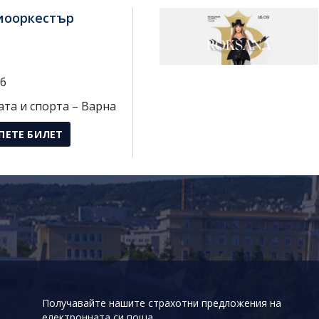
иооркестър
26
ата и спорта – Варна
ПЕТЕ БИЛЕТ
Получавайте нашите страхотни предложения на
електронната си поща