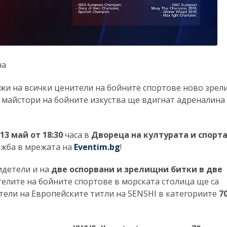
на
и на всички ценители на бойните спортове ново зре
 майстори на бойните изкуства ще вдигнат адреналина
13 май от 18:30
часа в
Двореца на културата и спорт
ажба в мрежата на
Eventim.bg
!
идетели и на
две оспорвани и зрелищни битки в две
телите на бойните спортове в морската столица ще са
тели на Европейските титли на SENSHI в категориите
70