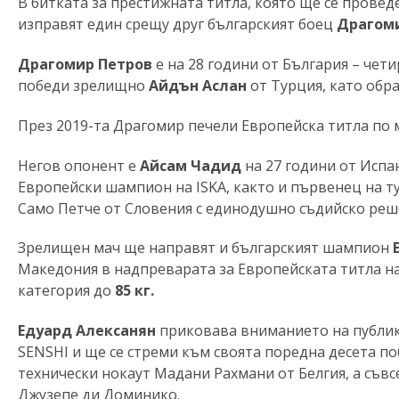
В битката за престижната титла, която ще се провед
изправят един срещу друг българският боец
Драгом
Драгомир Петров
е на 28 години от България – че
победи зрелищно
Айдън Аслан
от Турция, като обра
През 2019-та Драгомир печели Европейска титла по м
Негов опонент е
Айсам Чадид
на 27 години от Испан
Европейски шампион на ISKA, както и първенец на ту
Само Петче от Словения с единодушно съдийско реш
Зрелищен мач ще направят и българският шампион
Македония в надпреварата за Европейската титла н
категория до
85 кг.
Едуард Алексанян
приковава вниманието на публик
SENSHI и ще се стреми към своята поредна десета по
технически нокaут Мадани Рахмани от Белгия, а съвс
Джузепе ди Доминико.