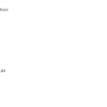
бокс
 да