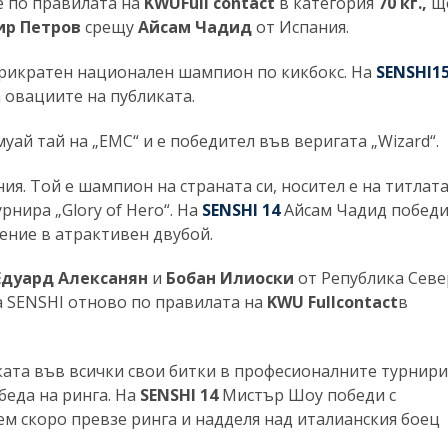
е по правилата на
KWU
F
ull contact
в категория
70 кг.,
ще
ир Петров
срещу
Айсам Чадид
от Испания.
тирикратен национален шампион по кикбокс. На
SENSHI
1
 овациите на публиката.
уай тай на „EMC“ и е победител във веригата „Wizard“.
ия. Той е шампион на страната си, носител е на титлат
рнира „Glory of Hero“. На
SENSHI 14
Айсам Чадид побед
ение в атрактивен двубой.
Едуард Алексанян
и
Бобан Илиоски
от Република Севе
а SENSHI отново по правилата на
KWU
F
ull
contact
в
ата във всички свои битки в професионалните турнири
беда на ринга. На
SENSHI 14
Мистър Шоу победи с
ем скоро превзе ринга и надделя над италианския боец