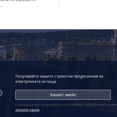
..
Получавайте нашите страхотни предложения на
електронната си поща
Р
С изпращането на формата се съгласявате с обработката на л
личните данни
.