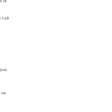
 се
5
той
а
и
рна
 на