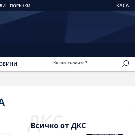
КАСА
ВИ
ПОРЪЧКИ
ОВИНИ
А
ДКС
Всичко от ДКС