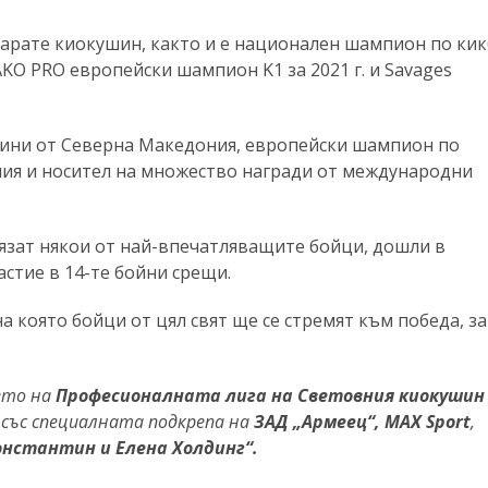
карате киокушин, както и е национален шампион по кик
AKO PRO европейски шампион K1 за 2021 г. и Savages
дини от Северна Македония, европейски шампион по
ия и носител на множество награди от международни
лязат някои от най-впечатляващите бойци, дошли в
астие в 14-те бойни срещи.
а която бойци от цял свят ще се стремят към победа, за
ието на
Професионалната лига на Световния киокушин
и със специалната подкрепа на
ЗАД „Армеец“, MAX Sport
,
Константин и Елена Холдинг“.