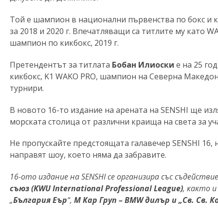
Той е шампион в национални първенства по бокс и 
за 2018 и 2020 г. Впечатляващи са титлите му като W
шампион по кикбокс, 2019 г.
Претендентът за титлата
Бобан Илиоски
е на 25 го
кикбокс, K1 WAKO PRO, шампион на Северна Македон
турнири.
В новото 16-то издание на арената на SENSHI ще из
морската столица от различни краища на света за уч
Не пропускайте предстоящата галавечер SENSHI 16, н
направят шоу, което няма да забравите.
16-ото издание на SENSHI се организира със съдейств
съюз (KWU International Professional League)
, както 
„
България Еър
“,
М Кар Груп – BMW дилър и „Св. Св. 