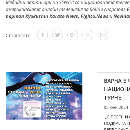
Медийни партньори на SENSHI са националната теле
американската онлайн телевизия за бойни спортове
F
портал Kyokushin Кarate News, Fighto.News
и
Novina
Споделете:
ВАРНА Е 
НАЦИОН
ТУРНЕ...
05 юни 2024
„С ПЕСЕН И 
ПОДКРЕПА Н
РЕПРОДУКТ