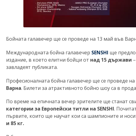
Бойната галавечер ще се проведе на 13 май във Вар
Международната бойна галавечер
SENSHI
ще предлож
издание, в което елитни бойци от
над 15 държави
–
завладеят публиката.
Професионалната бойна гaлавечер ще се проведе на
Варна
. Билети за атрактивното бойно шоу са в прод
По време на епичната вечер зрителите ще станат св
категории за
Европейски титли на SENSHI
. Почита
първите, които ще научат кои са шампионите и носи
и 85 кг.