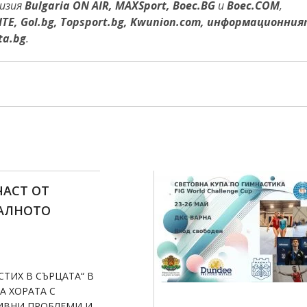
визия
Bulgaria ON AIR,
MAX
Sport
,
Boec.BG
и
Boec.COM
,
ITE, Gol.bg, Topsport.bg, Kwunion.com, информационни
ta.bg
.
ЧАСТ ОТ
АЛНОТО
СТИХ В СЪРЦАТА“ В
А ХОРАТА С
ИВНИ ПРОБЛЕМИ И