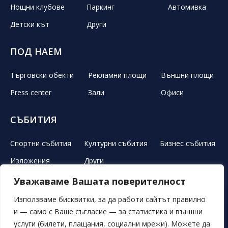
Нощни клубове
Паркинг
Автомивка
Детски кът
Други
ПОД НАЕМ
Търговски обекти
Рекламни площи
Външни площи
Press center
Зали
Офиси
СЪБИТИЯ
Спортни събития
Културни събития
Бизнес събития
Изложения
Други
Уважаваме Вашата поверителност
ЛЕТЕН ТЕАТЪР
РЕКЛАМА
НОВИНИ
ГАЛЕРИЯ
Използваме бисквитки, за да работи сайтът правилно
и — само с Ваше съгласие — за статистика и външни
СВОБОДНИ ПОЗИЦИИ
ОБЯВИ
ПОРЪЧКИ
услуги (билети, плащания, социални мрежи). Можете да