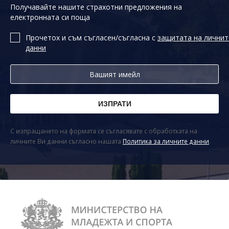
Получавайте нашите страхотни предложения на
електронната си поща
Прочетох и съм съгласен/съгласна с
защитата на личнит
данни
С изпращането на формата се съгласявате с обработката на
личните Ви данни съгласно нашата
Политика за личните данни
.