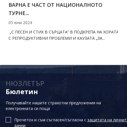
ВАРНА Е ЧАСТ ОТ НАЦИОНАЛНОТО
ТУРНЕ...
с
05 юни 2024
1
а
„С ПЕСЕН И СТИХ В СЪРЦАТА“ В ПОДКРЕПА НА ХОРАТА
П
.
С РЕПРОДУКТИВНИ ПРОБЛЕМИ И КАУЗАТА „ЗА...
п
С
НЮЗЛЕТЪР
Бюлетин
Получавайте нашите страхотни предложения на
електронната си поща
Прочетох и съм съгласен/съгласна с
защитата на личнит
данни