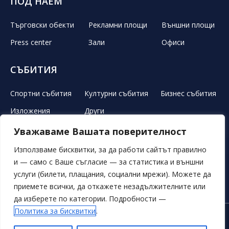
ПОД НАЕМ
Търговски обекти
Рекламни площи
Външни площи
Press center
Зали
Офиси
СЪБИТИЯ
Спортни събития
Културни събития
Бизнес събития
Изложения
Други
Уважаваме Вашата поверителност
ЛЕТЕН ТЕАТЪР
РЕКЛАМА
НОВИНИ
ГАЛЕРИЯ
Използваме бисквитки, за да работи сайтът правилно
и — само с Ваше съгласие — за статистика и външни
СВОБОДНИ ПОЗИЦИИ
ОБЯВИ
ПОРЪЧКИ
услуги (билети, плащания, социални мрежи). Можете да
приемете всички, да откажете незадължителните или
ОБЩИ УСЛОВИЯ
ЛИЧНИ ДАННИ
БИСКВИТКИ
да изберете по категории. Подробности —
Политика за бисквитки
.
© 2026 Всички права запазени. Дворец на
Плати Паркинг
културата и спорта