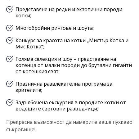
Представяне на редки и екзотични породи
котки;
Многобройни рингове и шоута;
Конкурс за красота на котки „Мистър Котка и
Мис Котка“;
Голяма селекция и шоу – представяне на
котенца от малки породи до брутални гиганти
от котешкия свят.
Празнична развлекателна програма за
зрителите;
Задълбочена екскурзия в породите котки от
водещите световни развъдчици;
Прекрасна възможност да намерите ваше пухкаво
съкровище!