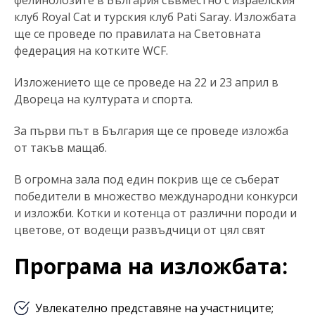
фелинолозите в България съвместно с израелския
клуб Royal Cat и турския клуб Pati Saray. Изложбата
ще се проведе по правилата на Световната
федерация на котките WCF.
Изложението ще се проведе на 22 и 23 април в
Двореца на културата и спорта.
За първи път в България ще се проведе изложба
от такъв мащаб.
В огромна зала под един покрив ще се съберат
победители в множество международни конкурси
и изложби. Котки и котенца от различни породи и
цветове, от водещи развъдчици от цял свят
Програма на изложбата:
Увлекателно представяне на участниците;