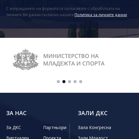
С изпращането на формата се съгласявате с обработката на
личните Ви данни съгласно нашата
Политика за личните данни
.
ЗА НАС
ЗАЛИ ДКС
За ДКС
Партньори
Зала Конгресна
Виртуален
Проекти
Зали Младост