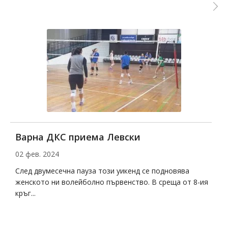
Варна ДКС приема Левски
Д
02 фев. 2024
2
на
След двумесечна пауза този уикенд се подновява
Д
женското ни волейболно първенство. В среща от 8-ия
с
кръг...