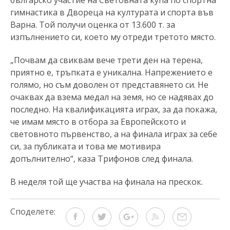
българско участие на Световната купа по спортна
гимнастика в Двореца на културата и спорта във
Варна. Той получи оценка от 13.600 т. за
изпълнението си, което му отреди третото място.
„Почвам да свиквам вече трети ден на терена,
приятно е, тръпката е уникална. Напрежението е
голямо, но съм доволен от представянето си. Не
очаквах да взема медал на земя, но се надявах до
последно. На квалификацията играх, за да покажа,
че имам място в отбора за Европейското и
световното първенство, а на финала играх за себе
си, за публиката и това ме мотивира
допълнително“, каза Трифонов след финала.
В неделя той ще участва на финала на прескок.
Споделете: