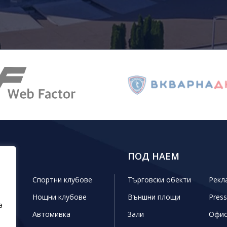
КТИ
ПОД НАЕМ
ини
Спортни клубове
Търговски обекти
Рекл
Нощни клубове
Външни площи
Press
а
г
Автомивка
Зали
Офи