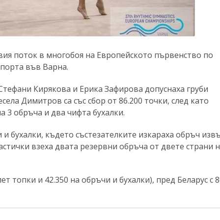
вия поток в многобоя на Европейското първенство по
спорта във Варна.
Стефани Кирякова и Ерика Зафирова допуснаха груби
села Димитров са със сбор от 86.200 точки, след като
на 3 обръча и два чифта бухалки.
 и бухалки, където състезателките изкараха обръч изв
астички взеха двата резервни обръча от двете страни 
ет топки и 42.350 на обръчи и бухалки), пред Беларус с 8