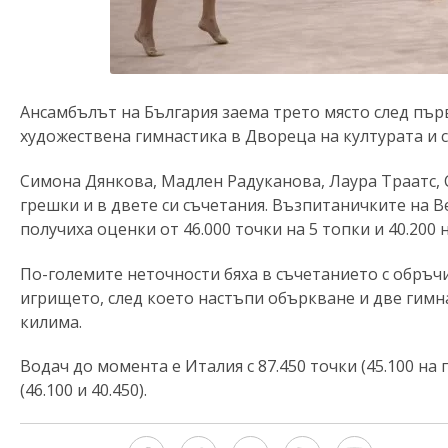
Ансамбълът на България заема трето място след пър
художествена гимнастика в Двореца на културата и 
Симона Дянкова, Мадлен Радуканова, Лаура Траатс, 
грешки и в двете си съчетания. Възпитаничките на Ве
получиха оценки от 46.000 точки на 5 топки и 40.200 
По-големите неточности бяха в съчетанието с обръчи
игрището, след което настъпи объркване и две гимн
килима.
Водач до момента е Италия с 87.450 точки (45.100 на п
(46.100 и 40.450).