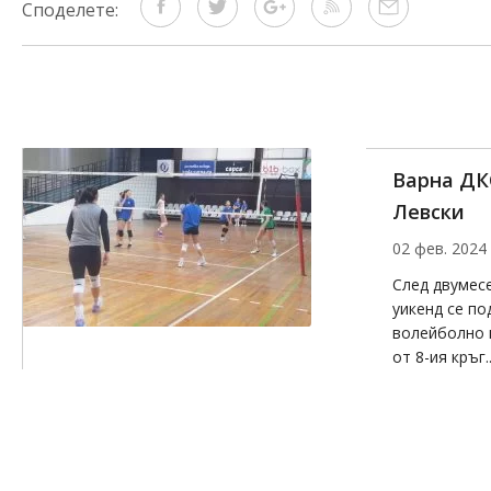
Споделете:
Варна ДК
Левски
02 фев. 2024
След двумесе
уикенд се п
волейболно 
от 8-ия кръг..