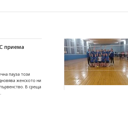
С приема
чна пауза този
одновява женското ни
първенство. В среща
.