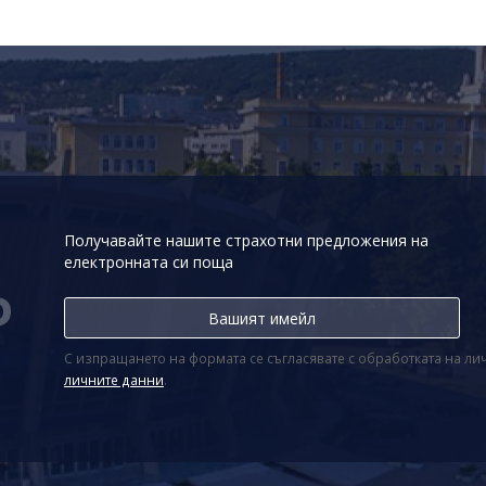
Получавайте нашите страхотни предложения на
електронната си поща
Р
С изпращането на формата се съгласявате с обработката на л
личните данни
.