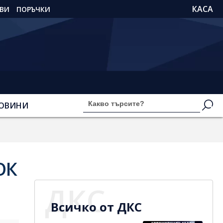
КАСА
ВИ
ПОРЪЧКИ
ОВИНИ
ОК
ДКС
Всичко от ДКС