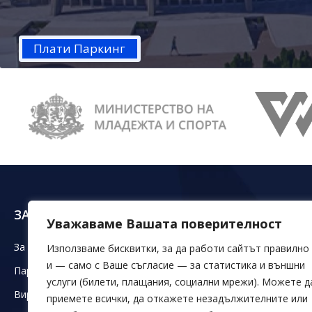
Плати Паркинг
ЗА НАС
ЗАЛИ ДКС
ОБЕ
Уважаваме Вашата поверителност
За ДКС
Зала Конгресна
Магаз
Използваме бисквитки, за да работи сайтът правилно
и — само с Ваше съгласие — за статистика и външни
Партньори
Зали Младост
Офиси
услуги (билети, плащания, социални мрежи). Можете д
Виртуален тур
Зала 20
Паркин
приемете всички, да откажете незадължителните или