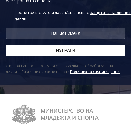
електронната си поща
Прочетох и съм съгласен/съгласна с
защитата на личнит
данни
С изпращането на формата се съгласявате с обработката на
личните Ви данни съгласно нашата
Политика за личните данни
.