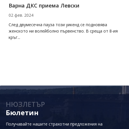
Варна ДКС приема Левски
Д
02 фев. 2024
2
на
След двумесечна пауза този уикенд се подновява
Д
женското ни волейболно първенство. В среща от 8-ия
с
кръг...
НЮЗЛЕТЪР
Бюлетин
Получавайте нашите страхотни предложения на