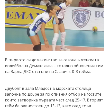
В първото си домакинство за сезона в женската
волейболна Демакс лига – тотално обновения тим
на Варна ДКС отстъпи на Славия с 0-3 гейма.
Двубоят в зала Младост в морската столица
започна по добре за по опитния отбор на гостите,
които затвориха първата част след 25-17. Вторият
гейм бе равностоен до 13-13, като след това