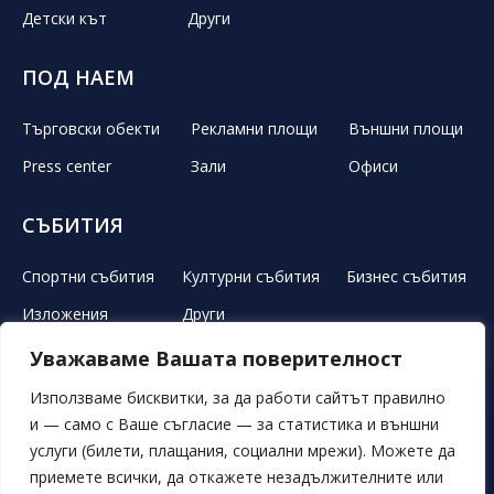
Детски кът
Други
ПОД НАЕМ
Търговски обекти
Рекламни площи
Външни площи
Press center
Зали
Офиси
СЪБИТИЯ
Спортни събития
Културни събития
Бизнес събития
Изложения
Други
Уважаваме Вашата поверителност
ЛЕТЕН ТЕАТЪР
РЕКЛАМА
НОВИНИ
ГАЛЕРИЯ
Използваме бисквитки, за да работи сайтът правилно
и — само с Ваше съгласие — за статистика и външни
СВОБОДНИ ПОЗИЦИИ
ОБЯВИ
ПОРЪЧКИ
услуги (билети, плащания, социални мрежи). Можете да
приемете всички, да откажете незадължителните или
ОБЩИ УСЛОВИЯ
ЛИЧНИ ДАННИ
БИСКВИТКИ