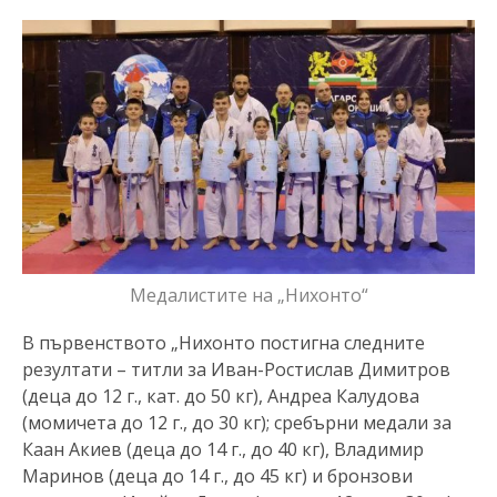
Медалистите на „Нихонто“
В първенството „Нихонто постигна следните
резултати – титли за Иван-Ростислав Димитров
(деца до 12 г., кат. до 50 кг), Андреа Калудова
(момичета до 12 г., до 30 кг); сребърни медали за
Каан Акиев (деца до 14 г., до 40 кг), Владимир
Маринов (деца до 14 г., до 45 кг) и бронзови