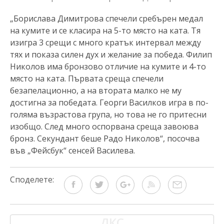
„Борислава Димитрова спечели сребърен медал
на кумите и се класира на 5-то място на ката. Тя
изигра 3 срещи с много кратък интервал между
тях и показа силен дух и желание за победа. Филип
Николов има бронзово отличие на кумите и 4-то
място на ката. Първата среща спечели
безапелационно, а на втората малко не му
достигна за победата. Георги Василков игра в по-
голяма възрастова група, но това не го притесни
изобщо. След много оспорвана среща завоюва
бронз. Секундант беше Радо Николов“, посочва
във „Фейсбук“ сенсей Василева.
Споделете:
ДКС