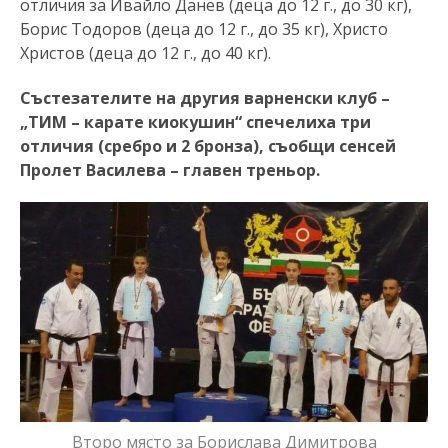
отличия за Ивайло Данев (деца до 12 г., до 30 кг),
Борис Тодоров (деца до 12 г., до 35 кг), Христо
Христов (деца до 12 г., до 40 кг).
Състезателите на другия варненски клуб –
„ТИМ – карате киокушин“ спечелиха три
отличия (сребро и 2 бронза), съобщи сенсей
Пролет Василева – главен треньор.
Второ място за Борислава Димитрова