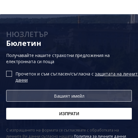
НЮЗЛЕТЪР
Бюлетин
Получавайте нашите страхотни предложения на
електронната си поща
Прочетох и съм съгласен/съгласна с
защитата на личнит
данни
С изпращането на формата се съгласявате с обработката на
личните Ви данни съгласно нашата
Политика за личните данни
.