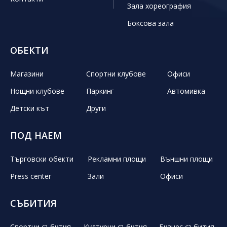
Зала хореография
Боксова зала
ОБЕКТИ
Магазини
Спортни клубове
Офиси
Нощни клубове
Паркинг
Автомивка
Детски кът
Други
ПОД НАЕМ
Търговски обекти
Рекламни площи
Външни площи
Press center
Зали
Офиси
СЪБИТИЯ
Спортни събития
Културни събития
Бизнес събития