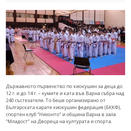
Държавното първенство по киокушин за деца до
12 г. и до 14 г. – кумите и ката във Варна събра над
240 състезатели. То беше организирано от
Българската карате киокушин федерация (БККФ),
спортен клуб “Нихонто” и община Варна в зала
“Младост” на Двореца на културата и спорта.