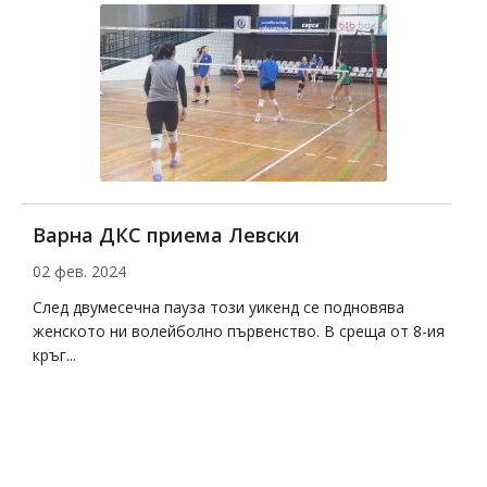
Варна ДКС приема Левски
Д
02 фев. 2024
2
на
След двумесечна пауза този уикенд се подновява
Д
женското ни волейболно първенство. В среща от 8-ия
с
кръг...