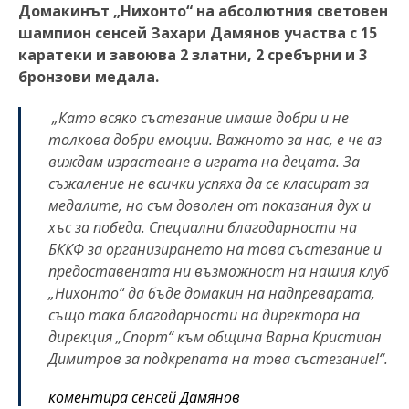
Домакинът „Нихонто“ на абсолютния световен
шампион сенсей Захари Дамянов участва с 15
каратеки и завоюва 2 златни, 2 сребърни и 3
бронзови медала.
„Като всяко състезание имаше добри и не
толкова добри емоции. Важното за нас, е че аз
виждам израстване в играта на децата. За
съжаление не всички успяха да се класират за
медалите, но съм доволен от показания дух и
хъс за победа. Специални благодарности на
БККФ за организирането на това състезание и
предоставената ни възможност на нашия клуб
„Нихонто“ да бъде домакин на надпреварата,
също така благодарности на директора на
дирекция „Спорт“ към община Варна Кристиан
Димитров за подкрепата на това състезание!“.
коментира сенсей Дамянов