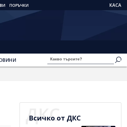
КАСА
ВИ
ПОРЪЧКИ
ОВИНИ
ДКС
Всичко от ДКС