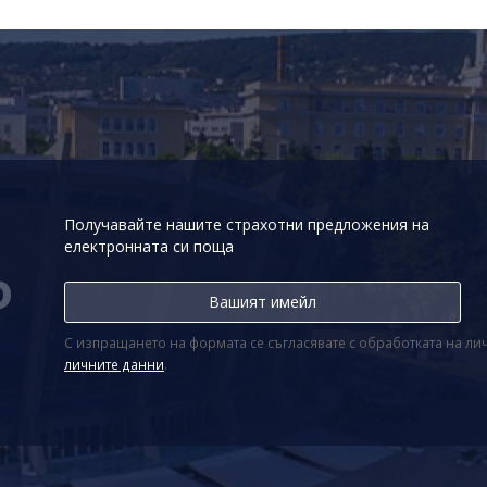
Получавайте нашите страхотни предложения на
електронната си поща
Р
С изпращането на формата се съгласявате с обработката на л
личните данни
.