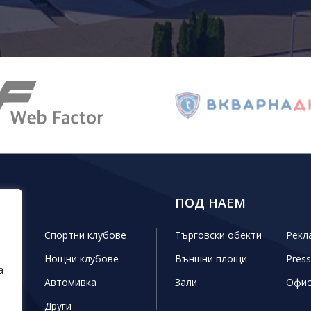
КТИ
ПОД НАЕМ
ини
Спортни клубове
Търговски обекти
Рекл
Нощни клубове
Външни площи
Press
а
г
Автомивка
Зали
Офи
 кът
Други