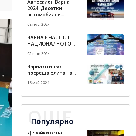
Автосалон Варна
2024: Десетки
автомобилни...
08 ное. 2024
ВАРНА Е ЧАСТ ОТ
НАЦИОНАЛНОТО...
05 юни 2024
Варна отново
посреща елита на...
16 май 2024
ОЩЕ
Популярно
Девойките на