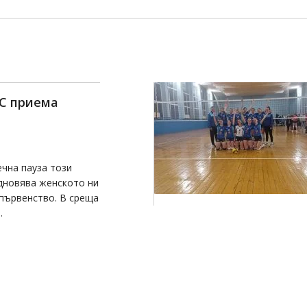
С приема
чна пауза този
одновява женското ни
първенство. В среща
.