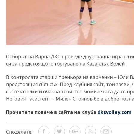
Отборът на Варна ДКС проведе двустранна игра с ти
си за предстоящото гостуване на Казанлък Волей.
В контролата старши треньора на варненки – Юли Ва
предстоящия сблъсък. Пред клубния сайт, той заяви,
състезателки и очаква този път момичетата да се пр
Неговият асистент – Милен Стоянов бе в добре позна
Прочетете повече в сайта на клуба
dksvolley.com
Споделете: