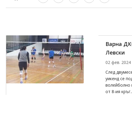
Варна ДК
Левски
02 фев. 2024
След двумесе
уикенд се п
волейболно 
от 8-ия кръг..