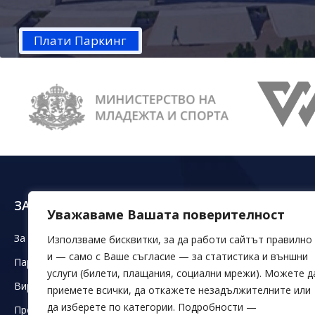
Плати Паркинг
ЗА НАС
ЗАЛИ ДКС
ОБЕ
Уважаваме Вашата поверителност
За ДКС
Зала Конгресна
Магаз
Използваме бисквитки, за да работи сайтът правилно
и — само с Ваше съгласие — за статистика и външни
Партньори
Зали Младост
Офиси
услуги (билети, плащания, социални мрежи). Можете д
Виртуален тур
Зала 20
Паркин
приемете всички, да откажете незадължителните или
да изберете по категории. Подробности —
Проекти
Зала хореография
Детски