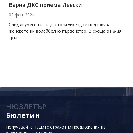
Варна ДКС приема Левски
Д
02 фев. 2024
2
на
След двумесечна пауза този уикенд се подновява
Д
женското ни волейболно първенство. В среща от 8-ия
с
кръг...
НЮЗЛЕТЪР
Бюлетин
Получавайте нашите страхотни предложения на
електронната си поща