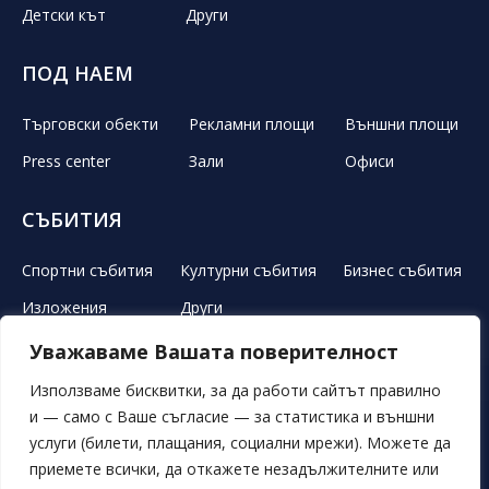
Детски кът
Други
ПОД НАЕМ
Търговски обекти
Рекламни площи
Външни площи
Press center
Зали
Офиси
СЪБИТИЯ
Спортни събития
Културни събития
Бизнес събития
Изложения
Други
Уважаваме Вашата поверителност
ЛЕТЕН ТЕАТЪР
РЕКЛАМА
НОВИНИ
ГАЛЕРИЯ
Използваме бисквитки, за да работи сайтът правилно
и — само с Ваше съгласие — за статистика и външни
СВОБОДНИ ПОЗИЦИИ
ОБЯВИ
ПОРЪЧКИ
услуги (билети, плащания, социални мрежи). Можете да
приемете всички, да откажете незадължителните или
ОБЩИ УСЛОВИЯ
ЛИЧНИ ДАННИ
БИСКВИТКИ