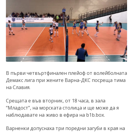
В първи четвъртфинален плейоф от волейболната
Демакс лига при жените Варна-ДКС посреща тима
на Славия.
Срещата е във вторник, от 18 часа, в зала
“Младост”, на морската столица и ще може да я
наблюдавате на живо в ефира на b1b.box.
Варненки допуснаха три поредни загуби в края на