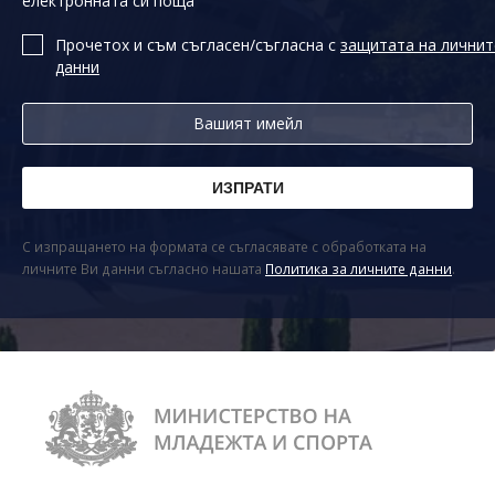
електронната си поща
Прочетох и съм съгласен/съгласна с
защитата на личнит
данни
С изпращането на формата се съгласявате с обработката на
личните Ви данни съгласно нашата
Политика за личните данни
.