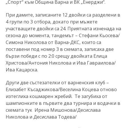
„Спорт“ към Община Варна и ВК „Енерджи“.
При дамите, записаните 12 двойки са разделени в
4 групи по 3 отбора, докато при мъжете
участващите двойки са 24. Приятната изненада на
сезона до момента, тандемът – Стефани Кьосева/
Симона Николова от Варна-ДКС, които са
поставени под номер 3 в схемата, записаха две
бързи победи с по 2:0 срещу двойката Елица
Христова/Антония Николова и Ива Гавраилова/
Ива Кацарска.
Други две състезателки от варненския клуб –
Елизабет Късаджикова/Веселина Коцева отново
изтеглиха кошмарен жребий. Те загубиха от
шампионките в първите два турнира и водачки в
схемата тук Ирена Мишонова/Десислава
Николова и Десислава Тодева/