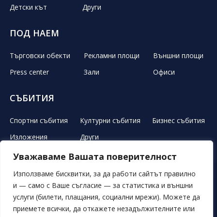
Детски кът
Други
ПОД НАЕМ
Търговски обекти
Рекламни площи
Външни площи
Press center
Зали
Офиси
СЪБИТИЯ
Спортни събития
Културни събития
Бизнес събития
Изложения
Други
Уважаваме Вашата поверителност
ЛЕТЕН ТЕАТЪР
РЕКЛАМА
НОВИНИ
ГАЛЕРИЯ
Използваме бисквитки, за да работи сайтът правилно
и — само с Ваше съгласие — за статистика и външни
СВОБОДНИ ПОЗИЦИИ
ОБЯВИ
ПОРЪЧКИ
услуги (билети, плащания, социални мрежи). Можете да
приемете всички, да откажете незадължителните или
ОБЩИ УСЛОВИЯ
ЛИЧНИ ДАННИ
БИСКВИТКИ