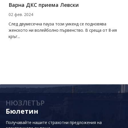
Варна ДКС приема Левски
Д
02 фев. 2024
2
на
След двумесечна пауза този уикенд се подновява
Д
женското ни волейболно първенство. В среща от 8-ия
с
кръг...
НЮЗЛЕТЪР
Бюлетин
Получавайте нашите страхотни предложения на