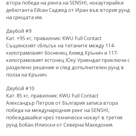
втора победа на ринга на SENSHI, нокаутирайки
дебютанта Ейсан Саджед от Иран във втория рунд
на срещата им.
Двубой #9
Кат. +95 кг, правилник: KWU Full Contact
Същинският сблъсък на титаните между 114-
килограмовият босненец Ахмед Крънич и 117-
килограмовият естонец Юку Уриендал приключи с
разделено решение и след допълнителен рунд в
полза на Крънич.
Двубой #10
Кат. 85 кг, правилник: KWU Full Contact
Александър Петров от България записа втора
победа на международния ринг на SENSHI,
побеждавайки чрез технически нокаут в третия
рунд Бобан Илиоски от Северна Македония.