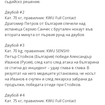
съдийско решение.
Двубой #2
Кат. 70 кг, правилник: KWU Full Contact
Драгомир Петров от България спечели над
испанеца Серхио Санчес с брутален нокаут във
втората минута от първия рунд на двубоя.
Двубой #3
Кат. 70 kg, правилник: KWU SENSHI
Петър Стойков (България) победи Александър
Иванов (Русия), след като след атака на българина
се стигна до инцидент – удар глава в глава. В
резултат на него медиците установиха, че носът
на Иванов е счупен и след лекарска забрана да
продължи, победата отиде при Стойков.
Двубой #4
Кат. 75 кг, правилник: KWU Full Contact