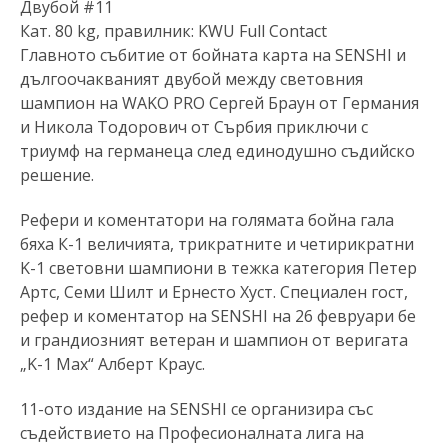
Двубой #11
Кат. 80 kg, правилник: KWU Full Contact
Главното събитие от бойната карта на SENSHI и
дългоочакваният двубой между световния
шампион на WAKO PRO Сергей Браун от Германия
и Никола Тодорович от Сърбия приключи с
триумф на германеца след единодушно съдийско
решение.
Рефери и коментатори на голямата бойна гала
бяха К-1 величията, трикратните и четирикратни
K-1 световни шампиони в тежка категория Петер
Артс, Семи Шилт и Ернесто Хуст. Специален гост,
рефер и коментатор на SENSHI на 26 февруари бе
и грандиозният ветеран и шампион от веригата
„K-1 Max“ Алберт Краус.
11-ото издание на SENSHI се организира със
съдействието на Професионалната лига на