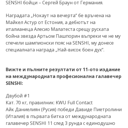
SENSHI бойци – Сергей Браун от Германия.
Наградата „Нокаут на вечерта“ бе връчена на
Майкел Астур от Естония, а дебютът на
италианеца Алесио Малатеста срещу руската
бойна звезда Артьом Пашпорин въпреки че не му
спечели шампионски пояс на SENSHI, му донесе
специалната награда „Най-висок боен дух“.
Вижте и пълните резултати от 11-ото издание
на международната професионална галавечер
SENSHI:
Двубой #1
Кат. 70 кг, правилник: KWU Full Contact
Айк Даниелиян (Русия) победи Дaвиде Пиетролини
(Италия) в първата битка от международната
галавечер SENSHI 11 след 3 рунда с единодушно