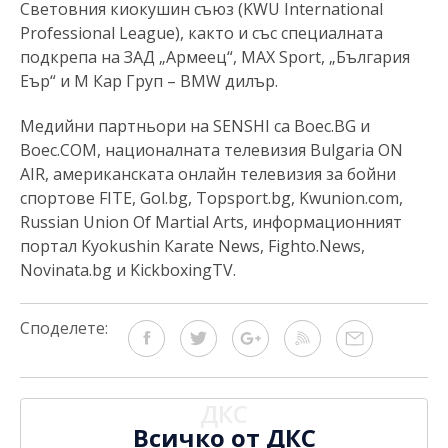
Световния киокушин съюз (KWU International
Professional League), както и със специалната
подкрепа на ЗАД „Армеец“, MAX Sport, „България
Еър“ и М Кар Груп – BMW дилър.
Медийни партньори на SENSHI са Boec.BG и
Boec.COM, националната телевизия Bulgaria ON
AIR, американската онлайн телевизия за бойни
спортове FITE, Gol.bg, Topsport.bg, Kwunion.com,
Russian Union Of Martial Arts, информационният
портал Kyokushin Кarate News, Fighto.News,
Novinata.bg и KickboxingTV.
Споделете:
ДКС
Всичко от ДКС