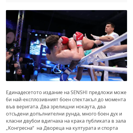
Единадесетото издание на SENSHI предложи може
би най-експлозивният боен спектакъл до момента
във веригата. Два зрелищни нокаута, два
отсъдени допълнителни рунда, много боен дух и
класни двубои вдигнаха на крака публиката в зала
„Конгресна“ на Двореца на културата и спорта