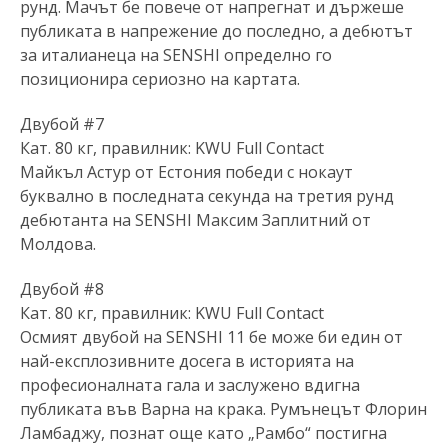
рунд. Мачът бе повече от напрегнат и държеше
публиката в напрежение до последно, а дебютът
за италианеца на SENSHI определно го
позиционира сериозно на картата.
Двубой #7
Кат. 80 кг, правилник: KWU Full Contact
Майкъл Астур от Естония победи с нокаут
буквално в последната секунда на третия рунд
дебютанта на SENSHI Максим Заплитний от
Молдова.
Двубой #8
Кат. 80 кг, правилник: KWU Full Contact
Осмият двубой на SENSHI 11 бе може би един от
най-експлозивните досега в историята на
професионалната гала и заслужено вдигна
публиката във Варна на крака. Румънецът Флорин
Ламбаджу, познат още като „Рамбо“ постигна