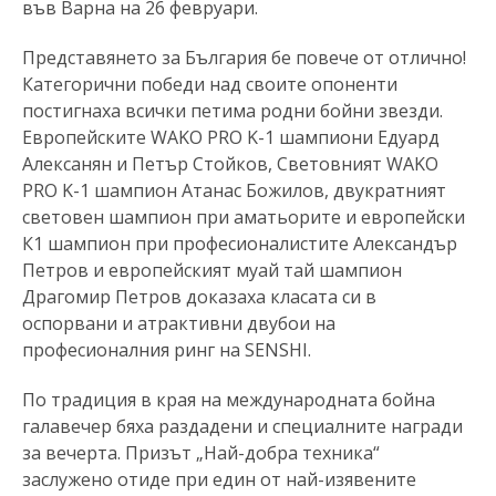
във Варна на 26 февруари.
Представянето за България бе повече от отлично!
Категорични победи над своите опоненти
постигнаха всички петима родни бойни звезди.
Европейските WAKO PRO K-1 шампиони Едуард
Алексанян и Петър Стойков, Световният WAKO
PRO K-1 шампион Атанас Божилов, двукратният
световен шампион при аматьорите и европейски
К1 шампион при професионалистите Александър
Петров и европейският муай тай шампион
Драгомир Петров доказаха класата си в
оспорвани и атрактивни двубои на
професионалния ринг на SENSHI.
По традиция в края на международната бойна
галавечер бяха раздадени и специалните награди
за вечерта. Призът „Най-добра техника“
заслужено отиде при един от най-изявените