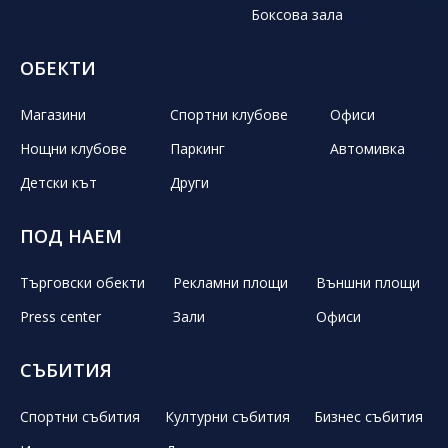
Боксова зала
ОБЕКТИ
Магазини
Спортни клубове
Офиси
Нощни клубове
Паркинг
Автомивка
Детски кът
Други
ПОД НАЕМ
Търговски обекти
Рекламни площи
Външни площи
Press center
Зали
Офиси
СЪБИТИЯ
Спортни събития
Културни събития
Бизнес събития