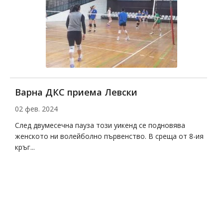
Варна ДКС приема Левски
Д
02 фев. 2024
2
на
След двумесечна пауза този уикенд се подновява
Д
женското ни волейболно първенство. В среща от 8-ия
с
кръг...