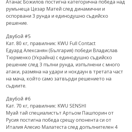
Атанас Божилов постигна категорична победа над
румънеца Цезар Матей след динамични и
оспорвани 3 рунда и единодушно съдийско
решение.
Двубой #5
Кат. 80 кг, правилник: KWU Full Contact
Едуард Алексанян (България) победи Владислав
Тюрменко (Украйна) с единодушно съдийско
решение след 3 пълни рунда, изпълнени с много
атаки, размяна на удари и нокдаун в третата част
на мача, който само затвърди решението на
съдиите.
Двубой #6
Кат. 70 кг, правилник: KWU SENSHI
Муай тай специалистът Артьом Пашпорин от
Русия постигна победа срещу опонента си от
Италия Алесио Малатеста след допълнителен 4