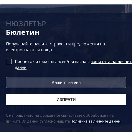
НЮЗЛЕТЪР
Бюлетин
Получавайте нашите страхотни предложения на
електронната си поща
Прочетох и съм съгласен/съгласна с
защитата на личнит
данни
С изпращането на формата се съгласявате с обработката на
личните Ви данни съгласно нашата
Политика за личните данни
.