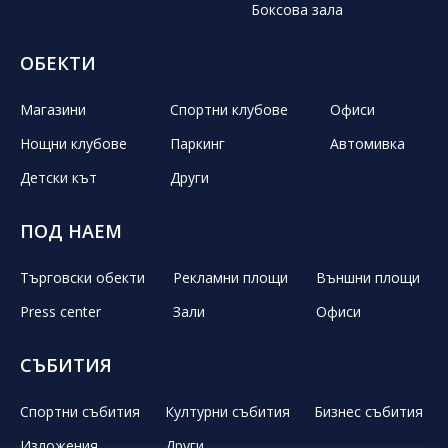
Боксова зала
ОБЕКТИ
Магазини
Спортни клубове
Офиси
Нощни клубове
Паркинг
Автомивка
Детски кът
Други
ПОД НАЕМ
Търговски обекти
Рекламни площи
Външни площи
Press center
Зали
Офиси
СЪБИТИЯ
Спортни събития
Културни събития
Бизнес събития
Изложения
Други