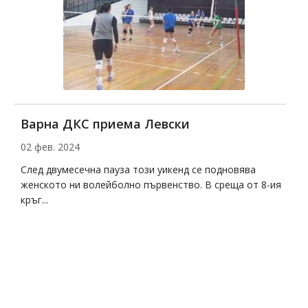
Варна ДКС приема Левски
Д
02 фев. 2024
2
на
След двумесечна пауза този уикенд се подновява
Д
женското ни волейболно първенство. В среща от 8-ия
с
кръг...