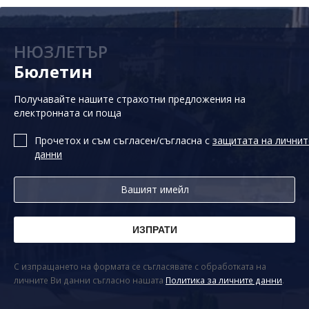
НЮЗЛЕТЪР
Бюлетин
Получавайте нашите страхотни предложения на
електронната си поща
Прочетох и съм съгласен/съгласна с
защитата на личнит
данни
С изпращането на формата се съгласявате с обработката на
личните Ви данни съгласно нашата
Политика за личните данни
.