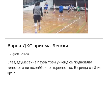
Варна ДКС приема Левски
Д
02 фев. 2024
2
на
След двумесечна пауза този уикенд се подновява
Д
женското ни волейболно първенство. В среща от 8-ия
с
кръг...