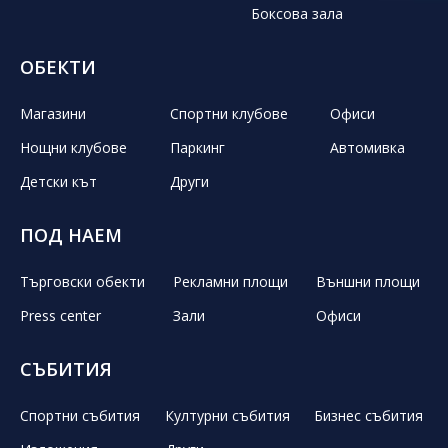
Боксова зала
ОБЕКТИ
Магазини
Спортни клубове
Офиси
Нощни клубове
Паркинг
Автомивка
Детски кът
Други
ПОД НАЕМ
Търговски обекти
Рекламни площи
Външни площи
Press center
Зали
Офиси
СЪБИТИЯ
Спортни събития
Културни събития
Бизнес събития