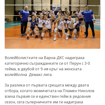
Волейболистките на Варна-ДКС надиграха
категорично съгражданките си от Перун с 3-0
гейма, в двубой от 9-ия кръг на женската
волейболна Демакс лига.
За разлика от първата срещата между двата
отбора, когато момичетата на Пламен Николов
взеха първия си и единствен гейм в редовния
сезон, сега съперничките им ги надиграха