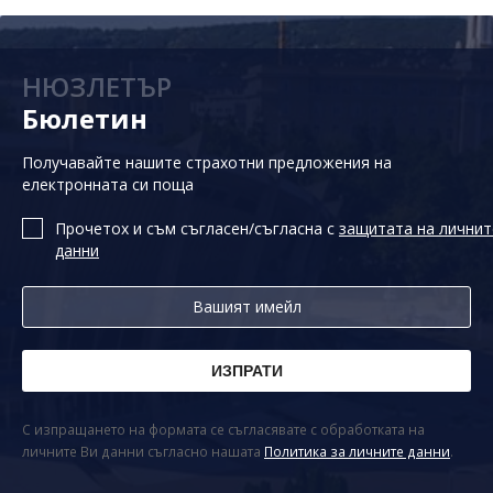
НЮЗЛЕТЪР
Бюлетин
Получавайте нашите страхотни предложения на
електронната си поща
Прочетох и съм съгласен/съгласна с
защитата на личнит
данни
С изпращането на формата се съгласявате с обработката на
личните Ви данни съгласно нашата
Политика за личните данни
.