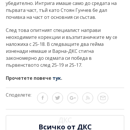
убедително. Интрига имаше само до средата на
първата част, тъй като Стоян Гунчев бе дал
почивка на част от основния си състав.
След това опитният специалист направи
неоходимите корекции и възпитаничките му се
наложиха с 25-18. В следващите два гейма
изненади нямаше и Варна-ДКС стигна
закономерно до седмата си победа в
първенството след 25-19 и 25-17.
Прочетете повече
тук
.
Споделете:
ДКС
Всичко от ДКС