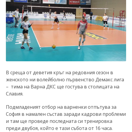
В среща от деветия кръг на редовния сезон в
женското ни волейболно първенство Демакс лига
– тима на Варна ДКС ще гостува в столицата на
Славия.
Подмладеният отбор на варненки отпътува за
София в намален състав заради кадрови проблеми
и там ще проведе последната си тренировка
преди двубоя, който е тази събота от 16 часа.