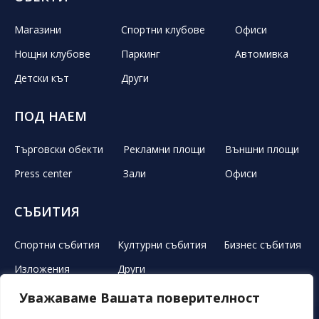
Магазини
Спортни клубове
Офиси
Нощни клубове
Паркинг
Автомивка
Детски кът
Други
ПОД НАЕМ
Търговски обекти
Рекламни площи
Външни площи
Press center
Зали
Офиси
СЪБИТИЯ
Спортни събития
Културни събития
Бизнес събития
Изложения
Други
Уважаваме Вашата поверителност