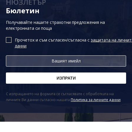
НЮЗЛЕТЪР
Бюлетин
Получавайте нашите страхотни предложения на
електронната си поща
Прочетох и съм съгласен/съгласна с
защитата на личнит
данни
С изпращането на формата се съгласявате с обработката на
личните Ви данни съгласно нашата
Политика за личните данни
.