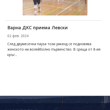
Варна ДКС приема Левски
Д
02 фев. 2024
2
на
След двумесечна пауза този уикенд се подновява
Д
женското ни волейболно първенство. В среща от 8-ия
с
кръг...