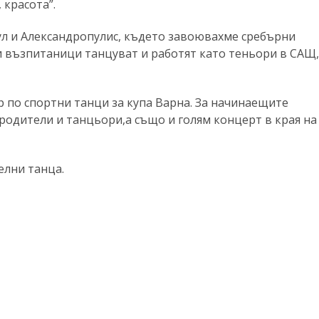
 красота”.
бул и Александропулис, където завоювахме сребърни
и възпитаници танцуват и работят като теньори в САЩ,
 по спортни танци за купа Варна. За начинаещите
родители и танцьори,а също и голям концерт в края на
елни танца.