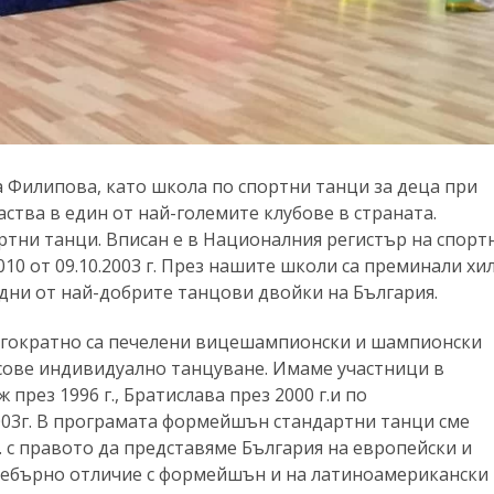
на Филипова, като школа по спортни танци за деца при
аства в един от най-големите клубове в страната.
ртни танци. Вписан е в Националния регистър на спорт
10 от 09.10.2003 г. През нашите школи са преминали хи
едни от най-добрите танцови двойки на България.
ногократно са печелени вицешампионски и шампионски
асове индивидуално танцуване. Имаме участници в
рез 1996 г., Братислава през 2000 г.и по
003г. В програмата формейшън стандартни танци сме
 с правото да представяме България на европейски и
 сребърно отличие с формейшън и на латиноамерикански