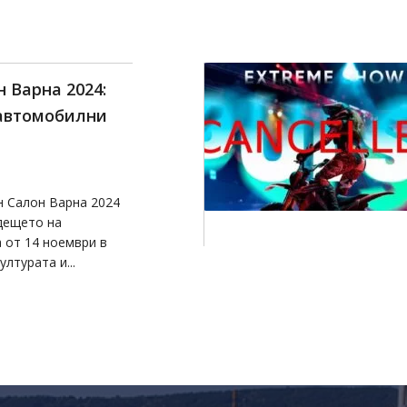
а събитието
Show Pulse
иенти, На 11.09.2024
олучихме следното
т организатора на
Pulse,...