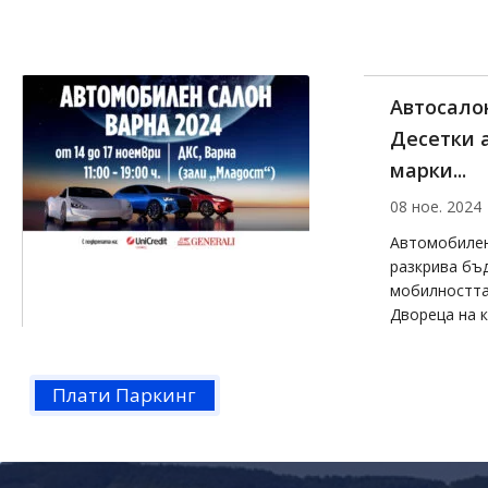
Отмяна н
Extreme 
12 сеп. 2024
"Уважаеми кл
в 14:14 ч. п
съобщение о
Extreme Show 
Плати Паркинг