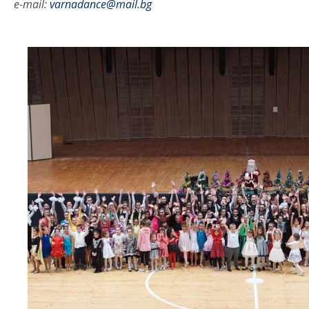
e-mail:
varnadance@mail.bg