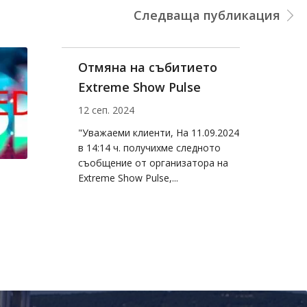
Следваща публикация
ВАРНА Е ЧАСТ ОТ
НАЦИОНАЛНОТО
ТУРНЕ...
05 юни 2024
„С ПЕСЕН И СТИХ В СЪРЦАТА“ В
ПОДКРЕПА НА ХОРАТА С
РЕПРОДУКТИВНИ ПРОБЛЕМИ И
КАУЗАТА „ЗА...