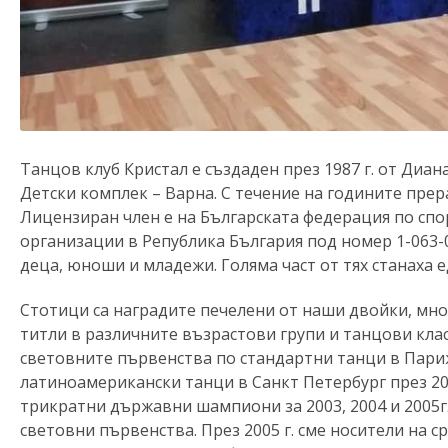
Танцов клуб Кристал е създаден през 1987 г. от Диа
Детски комплек – Варна. С течение на годините прер
Лицензиран член е на Българската федерация по спо
организации в Република България под номер 1-063-0
деца, юноши и младежи. Голяма част от тях станаха 
Стотици са наградите печелени от наши двойки, м
титли в различните възрастови групи и танцови кл
световните първенства по стандартни танци в Париж п
латиноамерикански танци в Санкт Петербург през 2
трикратни държавни шампиони за 2003, 2004 и 2005г.
световни първенства. През 2005 г. сме носители на